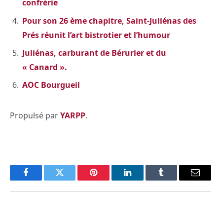
confrérie
Pour son 26 ème chapitre, Saint-Juliénas des
Prés réunit l’art bistrotier et l’humour
Juliénas, carburant de Bérurier et du
« Canard ».
AOC Bourgueil
Propulsé par
YARPP
.
Facebook
Twitter
Pinterest
LinkedIn
Tumblr
Email
PREVIOUS ARTICLE
NEXT ARTICLE