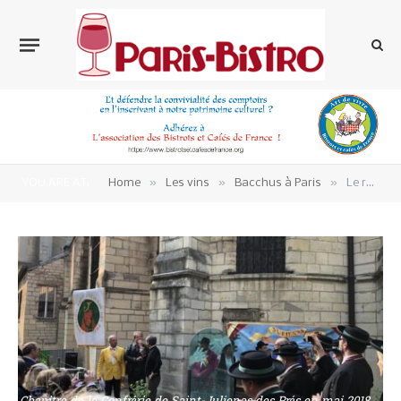
»
»
»
YOU ARE AT:
Home
Les vins
Bacchus à Paris
Le retour de la Saint-Juliénas des Prés le 10 septembre