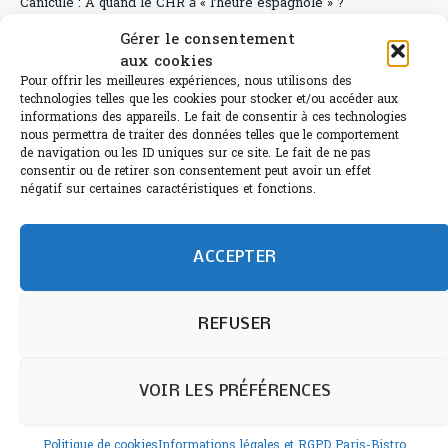
Canicule : A quand le CHR à « l’heure espagnole » ?
Gérer le consentement
Le Bouchon
aux cookies
Sélection de rosés 2026
Pour offrir les meilleures expériences, nous utilisons des
technologies telles que les cookies pour stocker et/ou accéder aux
informations des appareils. Le fait de consentir à ces technologies
nous permettra de traiter des données telles que le comportement
de navigation ou les ID uniques sur ce site. Le fait de ne pas
consentir ou de retirer son consentement peut avoir un effet
L'abus d'alcool est dangereux pour la santé.
négatif sur certaines caractéristiques et fonctions.
Sachez consommer avec modération.
©paris-bistro 2026 Paris-bistro.com est une publication 100%
humain et 0% IA de Paris Bistro Editions - SARL de Presse -
ACCEPTER
mail: contact@paris-bistro.com
Informations légales et
RGPD
Annoncer sur Paris-bistro
REFUSER
VOIR LES PRÉFÉRENCES
Politique de cookies
Informations légales et RGPD Paris-Bistro