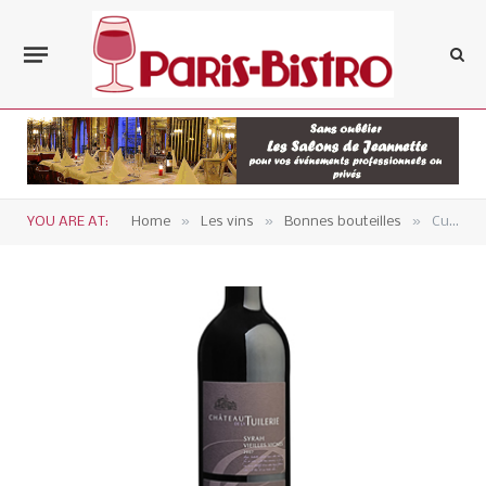
»
»
»
YOU ARE AT:
Home
Les vins
Bonnes bouteilles
Cuvée Vieilles Vignes 2007 du Château de la Tuilerie en costières de Nîmes