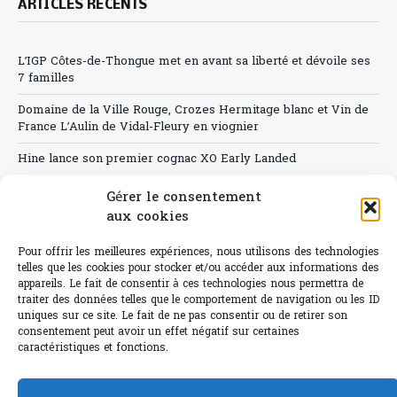
ARTICLES RÉCENTS
L’IGP Côtes-de-Thongue met en avant sa liberté et dévoile ses
7 familles
Domaine de la Ville Rouge, Crozes Hermitage blanc et Vin de
France L’Aulin de Vidal-Fleury en viognier
Hine lance son premier cognac XO Early Landed
Canicule : A quand le CHR à « l’heure espagnole » ?
Gérer le consentement
aux cookies
Le Bouchon
Pour offrir les meilleures expériences, nous utilisons des technologies
Sélection de rosés 2026
telles que les cookies pour stocker et/ou accéder aux informations des
appareils. Le fait de consentir à ces technologies nous permettra de
traiter des données telles que le comportement de navigation ou les ID
uniques sur ce site. Le fait de ne pas consentir ou de retirer son
consentement peut avoir un effet négatif sur certaines
L'abus d'alcool est dangereux pour la santé.
caractéristiques et fonctions.
Sachez consommer avec modération.
©paris-bistro 2026 Paris-bistro.com est une publication 100%