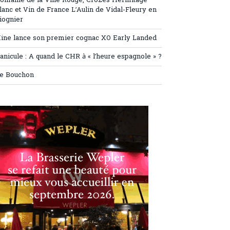
omaine de la Ville Rouge, Crozes Hermitage
lanc et Vin de France L’Aulin de Vidal-Fleury en
iognier
ine lance son premier cognac XO Early Landed
anicule : A quand le CHR à « l’heure espagnole » ?
e Bouchon