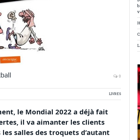
D
b
v
H
C
L
ball
0
LIVRES
ent, le Mondial 2022 a déjà fait
tes, il va aimanter les clients
 les salles des troquets d’autant