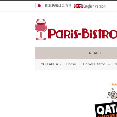
A TABLE !
»
»
YOU ARE AT:
Home
Univers Bistro
Ec