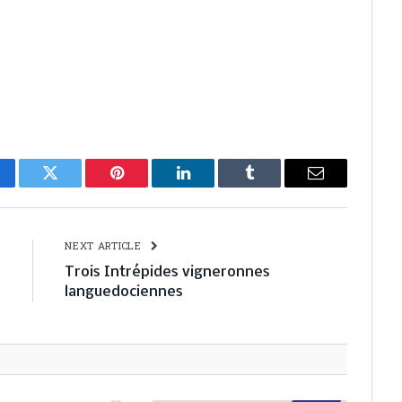
cebook
Twitter
Pinterest
LinkedIn
Tumblr
Email
E
NEXT ARTICLE
e
Trois Intrépides vigneronnes
t
languedociennes