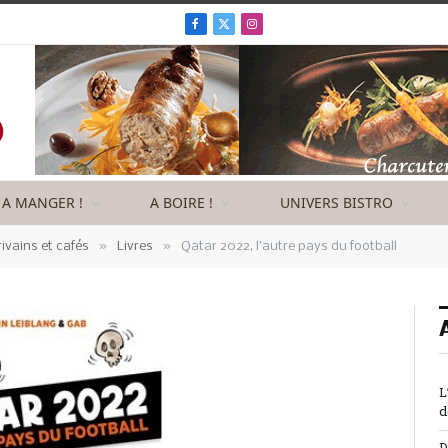
Facebook
X
Instagram
(Twitter)
A MANGER !
A BOIRE !
UNIVERS BISTRO
»
»
rivains et cafés
Livres
Qatar 2022, l’autre pays du football
L
d