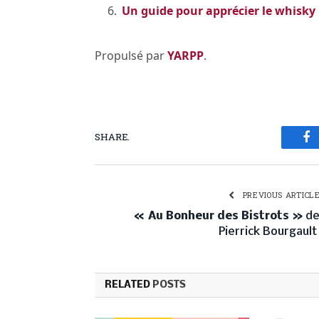
Un guide pour apprécier le whisky
Propulsé par
YARPP
.
SHARE.
Fa
PREVIOUS ARTICL
« Au Bonheur des Bistrots »
d
Pierrick Bourgaul
RELATED
POSTS