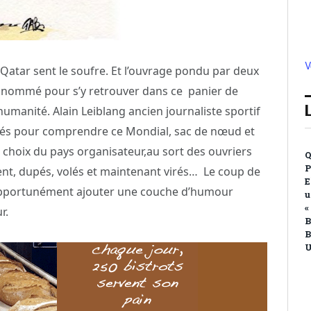
V
Qatar sent le soufre. Et l’ouvrage pondu par deux
 nommé pour s’y retrouver dans ce panier de
humanité. Alain Leiblang ancien journaliste sportif
s clés pour comprendre ce Mondial, sac de nœud et
le choix du pays organisateur,au sort des ouvriers
Q
P
ent, dupés, volés et maintenant virés… Le coup de
E
 opportunément ajouter une couche d’humour
u
«
ur.
B
B
U