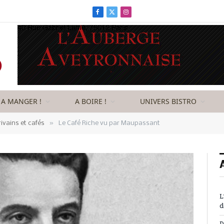
Facebook
X
Instagram
(Twitter)
A MANGER !
A BOIRE !
UNIVERS BISTRO
»
rivains et cafés
Le Café Riche vu par Maupassant
L
d