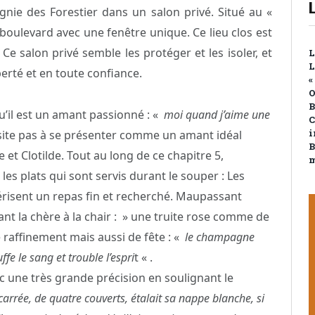
nie des Forestier dans un salon privé. Situé au «
boulevard avec une fenêtre unique. Ce lieu clos est
e salon privé semble les protéger et les isoler, et
L
L
erté et en toute confiance.
«
O
B
u’il est un amant passionné : «
moi quand j’aime une
C
hésite pas à se présenter comme un amant idéal
i
B
t Clotilde. Tout au long de ce chapitre 5,
m
s plats qui sont servis durant le souper : Les
risent un repas fin et recherché. Maupassant
ant la chère à la chair : » une truite rose comme de
e raffinement mais aussi de fête : «
le champagne
fe le sang et trouble l’espri
t « .
c une très grande précision en soulignant le
carrée, de quatre couverts, étalait sa nappe blanche, si