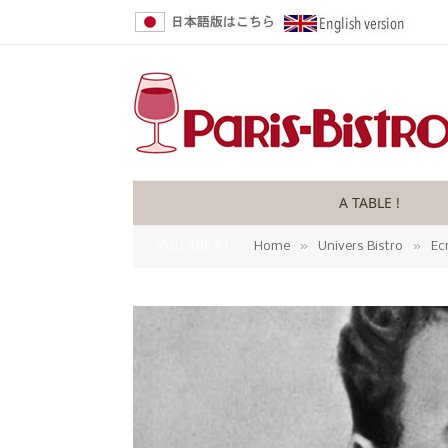
A TABLE !
»
»
YOU ARE AT:
Home
Univers Bistro
Ec