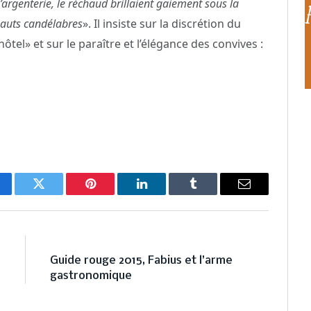
 l’argenterie, le réchaud brillaient gaiement sous la
auts candélabres
». Il insiste sur la discrétion du
tel» et sur le paraître et l’élégance des convives :
cebook
Twitter
Pinterest
LinkedIn
Tumblr
Email
E
NEXT ARTICLE
0
Guide rouge 2015, Fabius et l’arme
s
gastronomique