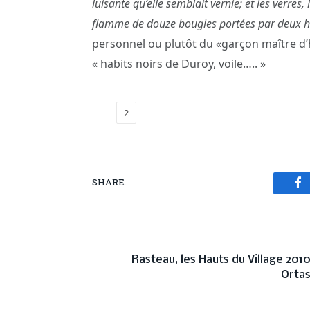
luisante qu’elle semblait vernie; et les verres,
flamme de douze bougies portées par deux h
personnel ou plutôt du «garçon maître d’hô
« habits noirs de Duroy, voile….. »
1
2
SHARE.
Fa
PREVIOUS ARTICL
Rasteau, les Hauts du Village 201
Orta