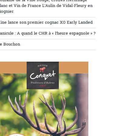
omaine de la Ville Rouge, Crozes Hermitage
lanc et Vin de France L’Aulin de Vidal-Fleury en
iognier
ine lance son premier cognac XO Early Landed
anicule : A quand le CHR à « l’heure espagnole » ?
e Bouchon