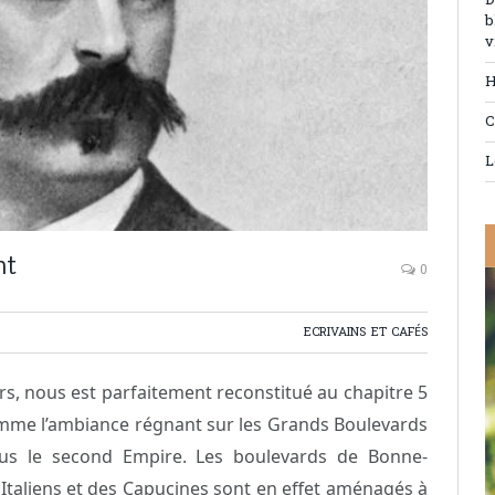
D
b
v
H
C
L
nt
0
ECRIVAINS ET CAFÉS
ers, nous est parfaitement reconstitué au chapitre 5
comme l’ambiance régnant sur les Grands Boulevards
ous le second Empire. Les boulevards de Bonne-
Italiens et des Capucines sont en effet aménagés à