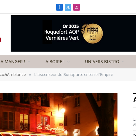
Facebook
X
Instagram
(Twitter)
A MANGER !
A BOIRE !
UNIVERS BISTRO
»
co&Ambiance
L’ascenseur du Bonaparte enterre l’Empire
L
d