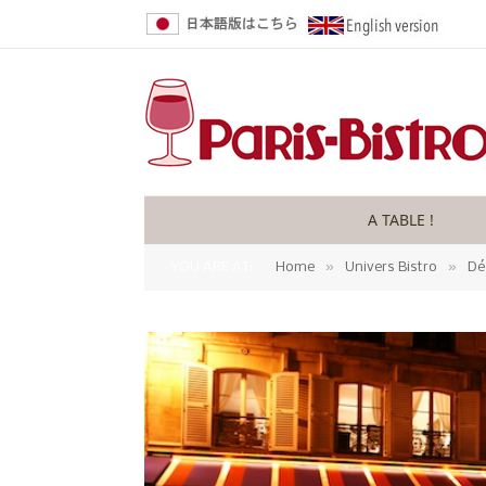
A TABLE !
»
»
YOU ARE AT:
Home
Univers Bistro
Dé