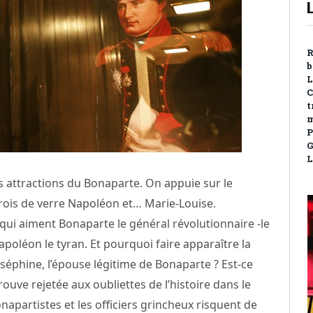
R
b
L
C
t
m
P
G
L
 attractions du Bonaparte. On appuie sur le
rois de verre Napoléon et… Marie-Louise.
i aiment Bonaparte le général révolutionnaire -le
apoléon le tyran. Et pourquoi faire apparaître la
oséphine, l’épouse légitime de Bonaparte ? Est-ce
trouve rejetée aux oubliettes de l’histoire dans le
napartistes et les officiers grincheux risquent de