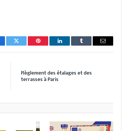
cebook
Twitter
Pinterest
LinkedIn
Tumblr
Email
E
NEXT ARTICLE
x
Règlement des étalages et des
n
terrasses à Paris
?