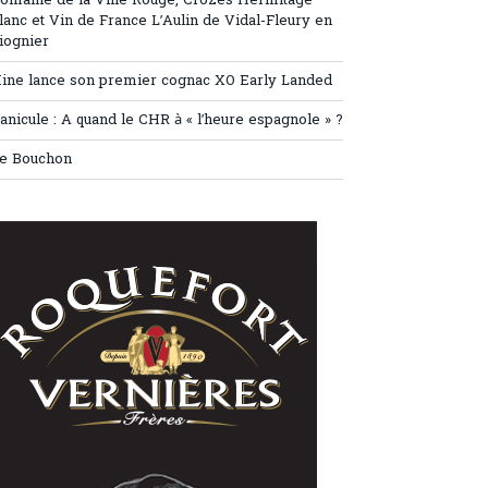
omaine de la Ville Rouge, Crozes Hermitage
lanc et Vin de France L’Aulin de Vidal-Fleury en
iognier
ine lance son premier cognac XO Early Landed
anicule : A quand le CHR à « l’heure espagnole » ?
e Bouchon