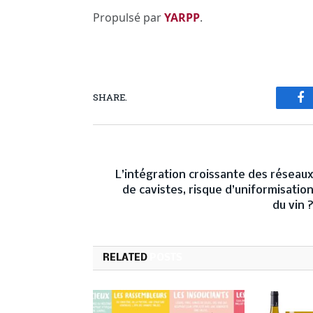
Propulsé par
YARPP
.
SHARE.
Fa
PREVIOUS ARTICL
L’intégration croissante des réseau
de cavistes, risque d’uniformisatio
du vin 
RELATED
POSTS