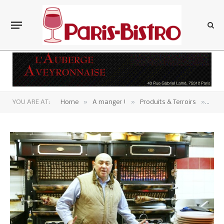
»
»
»
YOU ARE AT:
Home
A manger !
Produits & Terroirs
Deni