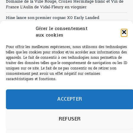
Domaine de la Ville Rouge, Crozes Hermitage blanc et Vin de
France L’Aulin de Vidal-Fleury en viognier
Hine lance son premier cognac XO Early Landed
Gérer le consentement
Canicule : A quand le CHR à « l’heure espagnole » ?
aux cookies
Le Bouchon
Pour offrir les meilleures expériences, nous utilisons des technologies
Sélection de rosés 2026
telles que les cookies pour stocker et/ou accéder aux informations des
appareils. Le fait de consentir à ces technologies nous permettra de
traiter des données telles que le comportement de navigation ou les ID
uniques sur ce site. Le fait de ne pas consentir ou de retirer son
consentement peut avoir un effet négatif sur certaines
caractéristiques et fonctions.
L'abus d'alcool est dangereux pour la santé.
Sachez consommer avec modération.
©paris-bistro 2026 Paris-bistro.com est une publication 100%
humain et 0% IA de Paris Bistro Editions - SARL de Presse -
ACCEPTER
mail: contact@paris-bistro.com
Informations légales et
RGPD
Annoncer sur Paris-bistro
REFUSER