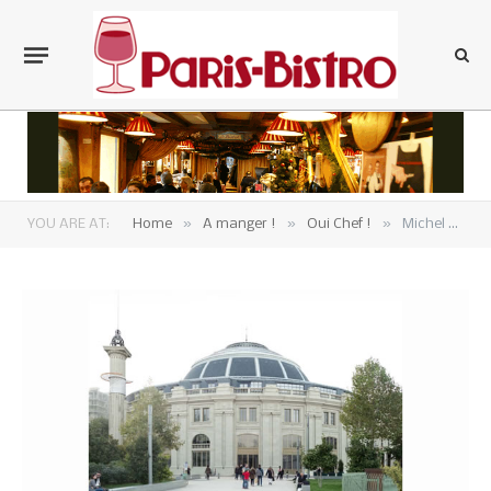
»
»
»
YOU ARE AT:
Home
A manger !
Oui Chef !
Michel Bras aux fourneaux de « La Halle aux Grains »