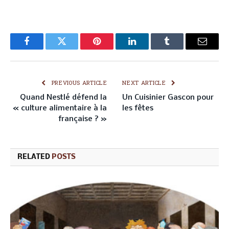
Facebook
Twitter
Pinterest
LinkedIn
Tumblr
Email
PREVIOUS ARTICLE
NEXT ARTICLE
Quand Nestlé défend la
Un Cuisinier Gascon pour
« culture alimentaire à la
les fêtes
française ? »
RELATED
POSTS