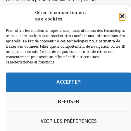
Hine lance son premier cognac XO Early Landed
Canicule : A quand le CHR à « l’heure espagnole » ?
Gérer le consentement
aux cookies
Le Bouchon
Pour offrir les meilleures expériences, nous utilisons des technologies
Sélection de rosés 2026
telles que les cookies pour stocker et/ou accéder aux informations des
appareils. Le fait de consentir à ces technologies nous permettra de
traiter des données telles que le comportement de navigation ou les ID
uniques sur ce site. Le fait de ne pas consentir ou de retirer son
consentement peut avoir un effet négatif sur certaines
L'abus d'alcool est dangereux pour la santé.
caractéristiques et fonctions.
Sachez consommer avec modération.
©paris-bistro 2026 Paris-bistro.com est une publication 100%
humain et 0% IA de Paris Bistro Editions - SARL de Presse -
ACCEPTER
mail: contact@paris-bistro.com
Informations légales et
RGPD
Annoncer sur Paris-bistro
REFUSER
VOIR LES PRÉFÉRENCES