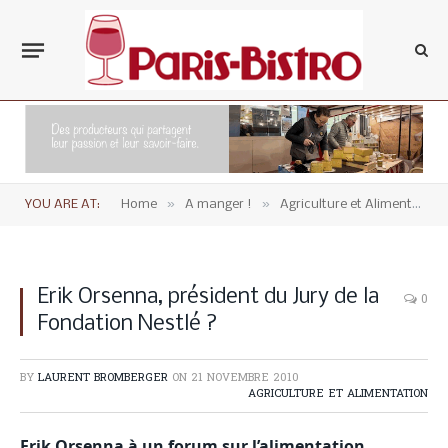
»
»
YOU ARE AT:
Home
A manger !
Agriculture et Alimentation
Erik Orsenna, président du Jury de la
0
Fondation Nestlé ?
BY
LAURENT BROMBERGER
ON
21 NOVEMBRE 2010
AGRICULTURE ET ALIMENTATION
Erik Orsenna à un forum sur l’alimentation