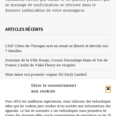
ce message de confirmation se retrouve dans le
dossiers indésirables de votre messagerie.
ARTICLES RÉCENTS
L’IGP Côtes-de-Thongue met en avant sa liberté et dévoile ses
7 familles
Domaine de la Ville Rouge, Crozes Hermitage blanc et Vin de
France L’Aulin de Vidal-Fleury en viognier
Hine lance son premier cognac XO Early Landed
Canicule : A quand le CHR à « l’heure espagnole » ?
Gérer le consentement
aux cookies
Le Bouchon
Pour offrir les meilleures expériences, nous utilisons des technologies
Sélection de rosés 2026
telles que les cookies pour stocker et/ou accéder aux informations des
appareils. Le fait de consentir à ces technologies nous permettra de
traiter des données telles que le comportement de navigation ou les ID