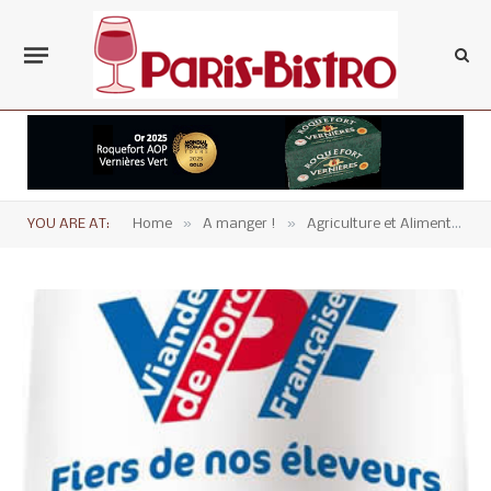
»
»
YOU ARE AT:
Home
A manger !
Agriculture et Alimentation