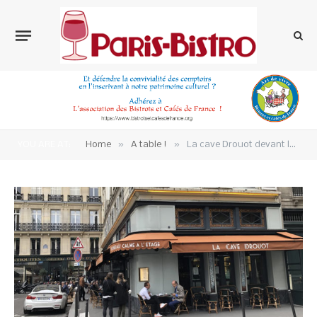
»
»
YOU ARE AT:
Home
A table !
La cave Drouot devant la salle des ventes