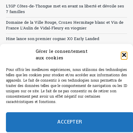
L’IGP Côtes-de-Thongue met en avant sa liberté et dévoile ses
7 familles
Domaine de la Ville Rouge, Crozes Hermitage blanc et Vin de
France L’Aulin de Vidal-Fleury en viognier
Hine lance son premier cognac XO Early Landed
Canicule : A quand le CHR à « l’heure espagnole » ?
Gérer le consentement
aux cookies
Le Bouchon
Pour offrir les meilleures expériences, nous utilisons des technologies
Sélection de rosés 2026
telles que les cookies pour stocker et/ou accéder aux informations des
appareils. Le fait de consentir à ces technologies nous permettra de
traiter des données telles que le comportement de navigation ou les ID
uniques sur ce site. Le fait de ne pas consentir ou de retirer son
consentement peut avoir un effet négatif sur certaines
L'abus d'alcool est dangereux pour la santé.
caractéristiques et fonctions.
Sachez consommer avec modération.
©paris-bistro 2026 Paris-bistro.com est une publication 100%
humain et 0% IA de Paris Bistro Editions - SARL de Presse -
ACCEPTER
mail: contact@paris-bistro.com
Informations légales et
RGPD