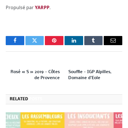
Propulsé par
YARPP
.
Facebook
Twitter
Pinterest
LinkedIn
Tumblr
Email
PREVIOUS ARTICLE
NEXT ARTICLE
Rosé « S » 2019 – Côtes
Souffle – IGP Alpilles,
de Provence
Domaine d’Eole
RELATED
POSTS