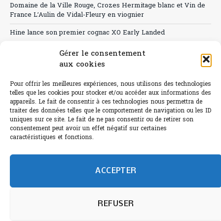
Domaine de la Ville Rouge, Crozes Hermitage blanc et Vin de
France L’Aulin de Vidal-Fleury en viognier
Hine lance son premier cognac XO Early Landed
Canicule : A quand le CHR à « l’heure espagnole » ?
Gérer le consentement
aux cookies
Le Bouchon
Pour offrir les meilleures expériences, nous utilisons des technologies
Sélection de rosés 2026
telles que les cookies pour stocker et/ou accéder aux informations des
appareils. Le fait de consentir à ces technologies nous permettra de
traiter des données telles que le comportement de navigation ou les ID
uniques sur ce site. Le fait de ne pas consentir ou de retirer son
consentement peut avoir un effet négatif sur certaines
L'abus d'alcool est dangereux pour la santé.
caractéristiques et fonctions.
Sachez consommer avec modération.
©paris-bistro 2026 Paris-bistro.com est une publication 100%
humain et 0% IA de Paris Bistro Editions - SARL de Presse -
ACCEPTER
mail: contact@paris-bistro.com
Informations légales et
RGPD
Annoncer sur Paris-bistro
REFUSER