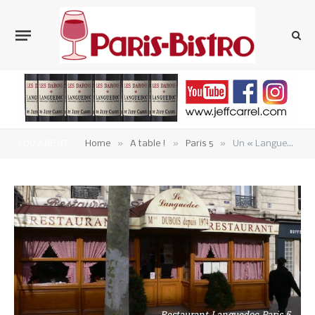
»
»
»
YOU ARE AT:
Home
A table !
Paris 5
Un « Languedoc » à l’ancienne