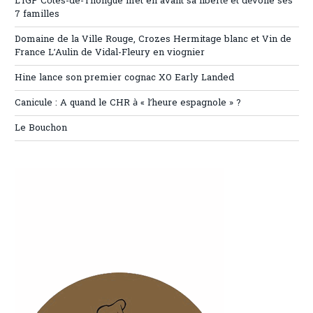
L’IGP Côtes-de-Thongue met en avant sa liberté et dévoile ses
7 familles
Domaine de la Ville Rouge, Crozes Hermitage blanc et Vin de
France L’Aulin de Vidal-Fleury en viognier
Hine lance son premier cognac XO Early Landed
Canicule : A quand le CHR à « l’heure espagnole » ?
Le Bouchon