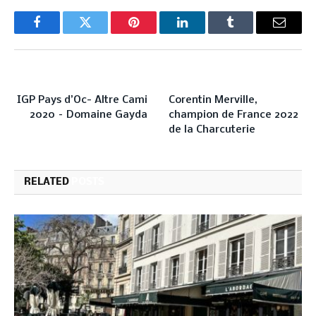
Facebook
Twitter
Pinterest
LinkedIn
Tumblr
Email
PREVIOUS ARTICLE
NEXT ARTICLE
IGP Pays d’Oc- Altre Cami
Corentin Merville,
2020 – Domaine Gayda
champion de France 2022
de la Charcuterie
RELATED
POSTS