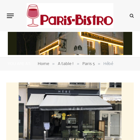
»
»
»
YOU ARE AT:
Home
A table !
Paris 5
Hébé