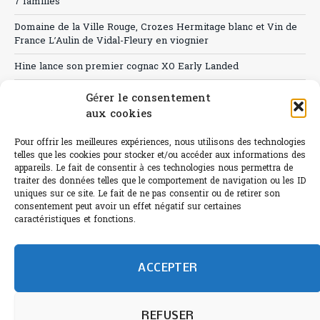
7 familles
Domaine de la Ville Rouge, Crozes Hermitage blanc et Vin de
France L’Aulin de Vidal-Fleury en viognier
Hine lance son premier cognac XO Early Landed
Canicule : A quand le CHR à « l’heure espagnole » ?
Gérer le consentement
aux cookies
Le Bouchon
Pour offrir les meilleures expériences, nous utilisons des technologies
Sélection de rosés 2026
telles que les cookies pour stocker et/ou accéder aux informations des
appareils. Le fait de consentir à ces technologies nous permettra de
traiter des données telles que le comportement de navigation ou les ID
uniques sur ce site. Le fait de ne pas consentir ou de retirer son
consentement peut avoir un effet négatif sur certaines
L'abus d'alcool est dangereux pour la santé.
caractéristiques et fonctions.
Sachez consommer avec modération.
©paris-bistro 2026 Paris-bistro.com est une publication 100%
humain et 0% IA de Paris Bistro Editions - SARL de Presse -
ACCEPTER
mail: contact@paris-bistro.com
Informations légales et
RGPD
Annoncer sur Paris-bistro
REFUSER