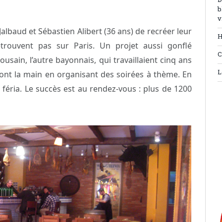
D
b
v
Jalbaud et Sébastien Alibert (36 ans) de recréer leur
H
etrouvent pas sur Paris. Un projet aussi gonflé
C
usain, l’autre bayonnais, qui travaillaient cinq ans
L
e font la main en organisant des soirées à thème. En
a féria. Le succès est au rendez-vous : plus de 1200