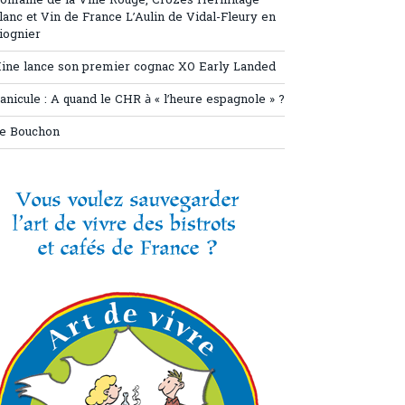
omaine de la Ville Rouge, Crozes Hermitage
lanc et Vin de France L’Aulin de Vidal-Fleury en
iognier
ine lance son premier cognac XO Early Landed
anicule : A quand le CHR à « l’heure espagnole » ?
e Bouchon