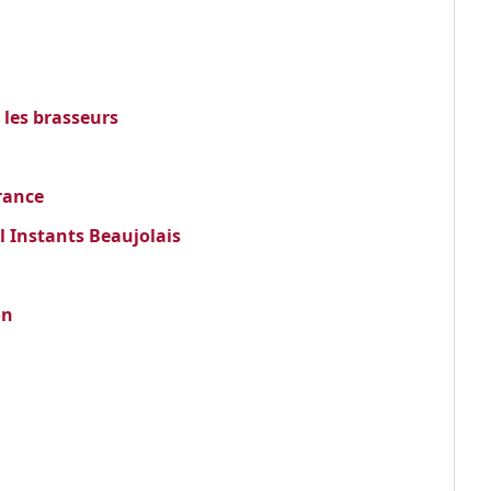
 les brasseurs
France
l Instants Beaujolais
on