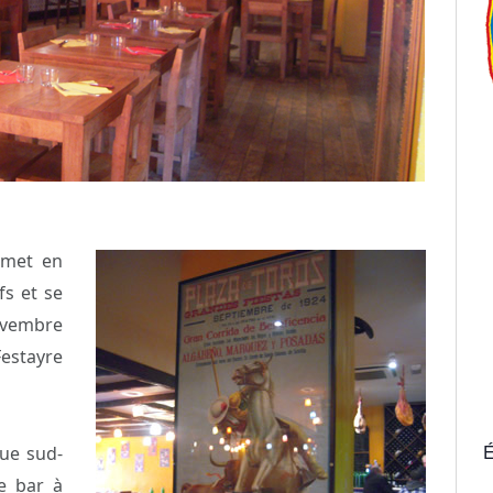
 met en
fs et se
ovembre
estayre
É
ue sud-
ie bar à