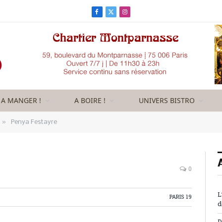
Facebook
X
Instagram
(Twitter)
A MANGER !
A BOIRE !
UNIVERS BISTRO
»
Penya Festayre
0
L
PARIS 19
d