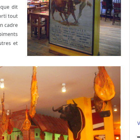
èque dit
rti tout
un cadre
piments
tres et
V