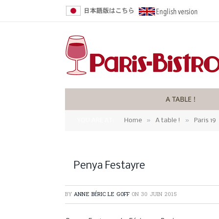
A TABLE !
»
»
YOU ARE AT:
Home
A table !
Paris 19
Penya Festayre
BY
ANNE BÉRIC LE GOFF
ON
30 JUIN 2015