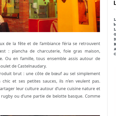
L
b
L
G
D
 de la fête et de l’ambiance féria se retrouvent
B
A
st : plancha de charcuterie, foie gras maison,
C
cre. Ou en famille, tous ensemble assis autour de
soulet de Castelnaudary.
u produit brut : une côte de bœuf au sel simplement
 chic et ses petites sauces, ils n’en veulent pas.
partager leur culture autour d’une cuisine nature et
de rugby ou d’une partie de belotte basque. Comme