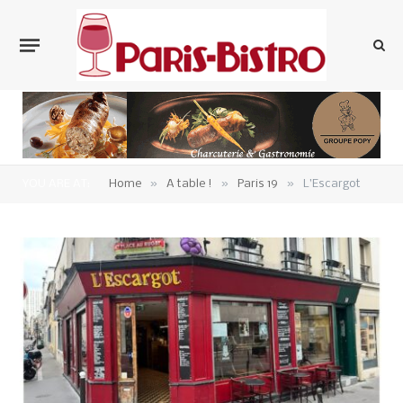
»
»
»
YOU ARE AT:
Home
A table !
Paris 19
L’Escargot