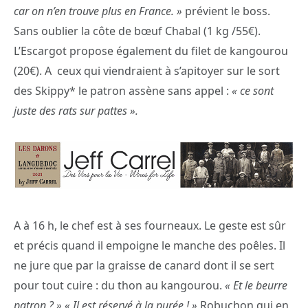
car on n’en trouve plus en France. »
prévient le boss.
Sans oublier la côte de bœuf Chabal (1 kg /55€).
L’Escargot propose également du filet de kangourou
(20€). A ceux qui viendraient à s’apitoyer sur le sort
des Skippy* le patron assène sans appel :
« ce sont
juste des rats sur pattes ».
A à 16 h, le chef est à ses fourneaux. Le geste est sûr
et précis quand il empoigne le manche des poêles. Il
ne jure que par la graisse de canard dont il se sert
pour tout cuire : du thon au kangourou.
« Et le beurre
patron ? » « Il est réservé à la purée ! »
Robuchon qui en