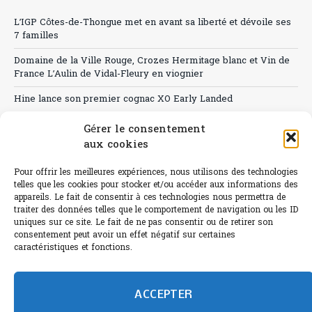
L’IGP Côtes-de-Thongue met en avant sa liberté et dévoile ses
7 familles
Domaine de la Ville Rouge, Crozes Hermitage blanc et Vin de
France L’Aulin de Vidal-Fleury en viognier
Hine lance son premier cognac XO Early Landed
Canicule : A quand le CHR à « l’heure espagnole » ?
Gérer le consentement
aux cookies
Le Bouchon
Pour offrir les meilleures expériences, nous utilisons des technologies
Sélection de rosés 2026
telles que les cookies pour stocker et/ou accéder aux informations des
appareils. Le fait de consentir à ces technologies nous permettra de
traiter des données telles que le comportement de navigation ou les ID
uniques sur ce site. Le fait de ne pas consentir ou de retirer son
consentement peut avoir un effet négatif sur certaines
L'abus d'alcool est dangereux pour la santé.
caractéristiques et fonctions.
Sachez consommer avec modération.
©paris-bistro 2026 Paris-bistro.com est une publication 100%
humain et 0% IA de Paris Bistro Editions - SARL de Presse -
ACCEPTER
mail: contact@paris-bistro.com