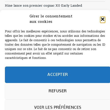
Hine lance son premier cognac XO Early Landed
Canicule : A quand le CHR à « l’heure espagnole » ?
Gérer le consentement
aux cookies
Le Bouchon
Pour offrir les meilleures expériences, nous utilisons des technologies
Sélection de rosés 2026
telles que les cookies pour stocker et/ou accéder aux informations des
appareils. Le fait de consentir à ces technologies nous permettra de
traiter des données telles que le comportement de navigation ou les ID
uniques sur ce site. Le fait de ne pas consentir ou de retirer son
consentement peut avoir un effet négatif sur certaines
L'abus d'alcool est dangereux pour la santé.
caractéristiques et fonctions.
Sachez consommer avec modération.
©paris-bistro 2026 Paris-bistro.com est une publication 100%
humain et 0% IA de Paris Bistro Editions - SARL de Presse -
ACCEPTER
mail: contact@paris-bistro.com
Informations légales et
RGPD
Annoncer sur Paris-bistro
REFUSER
VOIR LES PRÉFÉRENCES