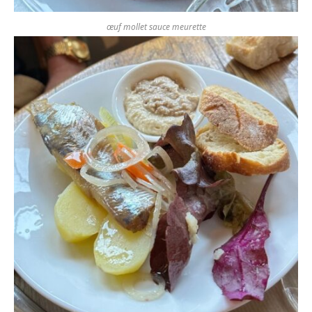
œuf mollet sauce meurette