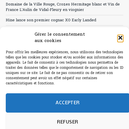
Domaine de la Ville Rouge, Crozes Hermitage blanc et Vin de
France L’Aulin de Vidal-Fleury en viognier
Hine lance son premier cognac XO Early Landed
Canicule : A quand le CHR à « l’heure espagnole » ?
Gérer le consentement
aux cookies
Le Bouchon
Sélection de rosés 2026
Pour offrir les meilleures expériences, nous utilisons des technologies
telles que les cookies pour stocker et/ou accéder aux informations des
appareils. Le fait de consentir à ces technologies nous permettra de
traiter des données telles que le comportement de navigation ou les ID
uniques sur ce site. Le fait de ne pas consentir ou de retirer son
consentement peut avoir un effet négatif sur certaines
L'abus d'alcool est dangereux pour la santé.
caractéristiques et fonctions.
Sachez consommer avec modération.
©paris-bistro 2026 Paris-bistro.com est une publication 100%
humain et 0% IA de Paris Bistro Editions - SARL de Presse -
ACCEPTER
mail: contact@paris-bistro.com
Informations légales et
RGPD
Annoncer sur Paris-bistro
REFUSER