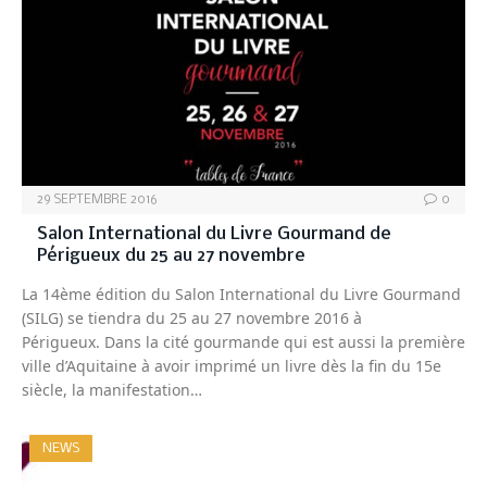
29 SEPTEMBRE 2016
0
Salon International du Livre Gourmand de
Périgueux du 25 au 27 novembre
La 14ème édition du Salon International du Livre Gourmand
(SILG) se tiendra du 25 au 27 novembre 2016 à
Périgueux. Dans la cité gourmande qui est aussi la première
ville d’Aquitaine à avoir imprimé un livre dès la fin du 15e
siècle, la manifestation…
NEWS