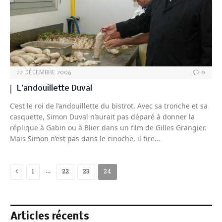
22 DÉCEMBRE 2006
0
L’andouillette Duval
C’est le roi de l’andouillette du bistrot. Avec sa tronche et sa
casquette, Simon Duval n’aurait pas déparé à donner la
réplique à Gabin ou à Blier dans un film de Gilles Grangier.
Mais Simon n’est pas dans le cinoche, il tire…
Previous
…
1
22
23
24
Articles récents