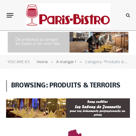
»
»
YOU ARE AT:
Home
A manger !
Category: "Produits & Terroirs" (Page 24)
BROWSING:
PRODUITS & TERROIRS