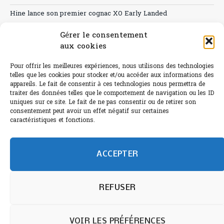
Hine lance son premier cognac XO Early Landed
Canicule : A quand le CHR à « l’heure espagnole » ?
Gérer le consentement
aux cookies
Le Bouchon
Pour offrir les meilleures expériences, nous utilisons des technologies
Sélection de rosés 2026
telles que les cookies pour stocker et/ou accéder aux informations des
appareils. Le fait de consentir à ces technologies nous permettra de
traiter des données telles que le comportement de navigation ou les ID
uniques sur ce site. Le fait de ne pas consentir ou de retirer son
consentement peut avoir un effet négatif sur certaines
L'abus d'alcool est dangereux pour la santé.
caractéristiques et fonctions.
Sachez consommer avec modération.
©paris-bistro 2026 Paris-bistro.com est une publication 100%
humain et 0% IA de Paris Bistro Editions - SARL de Presse -
ACCEPTER
mail: contact@paris-bistro.com
Informations légales et
RGPD
Annoncer sur Paris-bistro
REFUSER
VOIR LES PRÉFÉRENCES