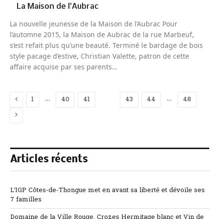
La Maison de l’Aubrac
La nouvelle jeunesse de la Maison de l’Aubrac Pour
l’automne 2015, la Maison de Aubrac de la rue Marbeuf,
s’est refait plus qu’une beauté. Terminé le bardage de bois
style pacage d’estive, Christian Valette, patron de cette
affaire acquise par ses parents…
Previous
…
…
1
40
41
42
43
44
48
Next
Articles récents
L’IGP Côtes-de-Thongue met en avant sa liberté et dévoile ses
7 familles
Domaine de la Ville Rouge, Crozes Hermitage blanc et Vin de