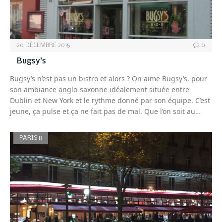
20 DÉCEMBRE 2015
0
Bugsy’s
Bugsy’s n’est pas un bistro et alors ? On aime Bugsy’s, pour
son ambiance anglo-saxonne idéalement située entre
Dublin et New York et le rythme donné par son équipe. C’est
jeune, ça pulse et ça ne fait pas de mal. Que l’on soit au…
PARIS 8