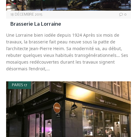
18 DÉCEMBRE 2015
0
Brasserie La Lorraine
Une Lorraine bien iodée depuis 1924 Après six mois de
travaux, la brasserie fait peau neuve sous la patte de
l’architecte Jean-Pierre Heim. Sa modernité va, au début,
rebuter quelques vieux habitués transgénérationnels… Ses
mosaïques redécouvertes durant les travaux signent
désormais l’endroit,…
PARIS 17