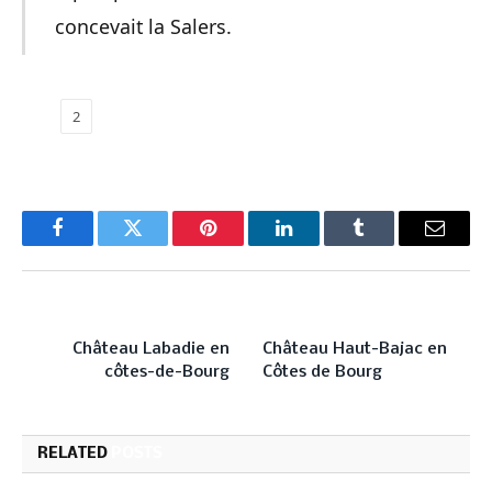
concevait la Salers.
1
2
Facebook
Twitter
Pinterest
LinkedIn
Tumblr
Email
PREVIOUS ARTICLE
NEXT ARTICLE
Château Labadie en
Château Haut-Bajac en
côtes-de-Bourg
Côtes de Bourg
RELATED
POSTS