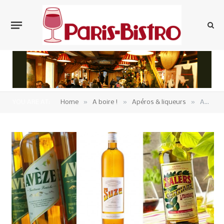
»
»
»
YOU ARE AT:
Home
A boire !
Apéros & liqueurs
Amertume apéritive, la contre-attaque de Suze et consorts