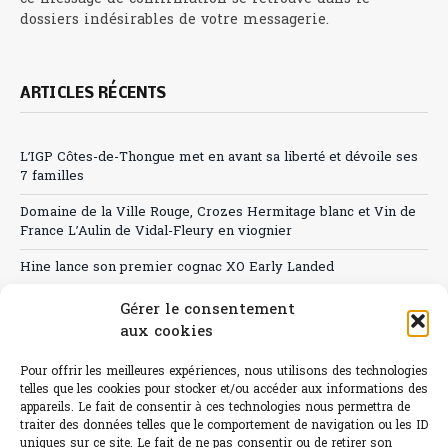
dossiers indésirables de votre messagerie.
ARTICLES RÉCENTS
L’IGP Côtes-de-Thongue met en avant sa liberté et dévoile ses
7 familles
Domaine de la Ville Rouge, Crozes Hermitage blanc et Vin de
France L’Aulin de Vidal-Fleury en viognier
Hine lance son premier cognac XO Early Landed
Canicule : A quand le CHR à « l’heure espagnole » ?
Gérer le consentement
aux cookies
Le Bouchon
Pour offrir les meilleures expériences, nous utilisons des technologies
Sélection de rosés 2026
telles que les cookies pour stocker et/ou accéder aux informations des
appareils. Le fait de consentir à ces technologies nous permettra de
traiter des données telles que le comportement de navigation ou les ID
uniques sur ce site. Le fait de ne pas consentir ou de retirer son