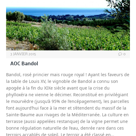
3 JANVIER 2015
0
AOC Bandol
Bandol, rosé princier mais rouge royal ! Ayant les faveurs de
la table de Louis XV, le vignoble de Bandol a connu son
apogée à la fin du XIXe siècle avant que la crise du
phylloxéra ne vienne le décimer. Reconstitué en privilégiant
le mourvèdre (jusqu’à 95% de l’encépagement), les parcelles
font aujourd’hui face à la mer et s’étendent du massif de la
Sainte-Baume aux rivages de la Méditerranée. La culture en
terrasse (aussi appelées restanque) de la vigne permet une
bonne régulation naturelle de l’eau, denrée rare dans ces
terroirs accablés de soleil. Le terroir a été classé en…