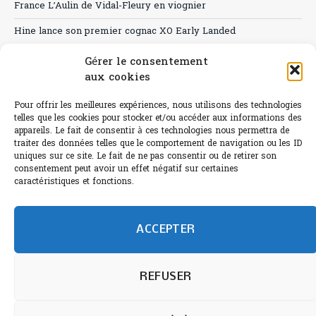
France L’Aulin de Vidal-Fleury en viognier
Hine lance son premier cognac XO Early Landed
Canicule : A quand le CHR à « l’heure espagnole » ?
Gérer le consentement
aux cookies
Le Bouchon
Pour offrir les meilleures expériences, nous utilisons des technologies
Sélection de rosés 2026
telles que les cookies pour stocker et/ou accéder aux informations des
appareils. Le fait de consentir à ces technologies nous permettra de
traiter des données telles que le comportement de navigation ou les ID
uniques sur ce site. Le fait de ne pas consentir ou de retirer son
consentement peut avoir un effet négatif sur certaines
L'abus d'alcool est dangereux pour la santé.
caractéristiques et fonctions.
Sachez consommer avec modération.
©paris-bistro 2026 Paris-bistro.com est une publication 100%
humain et 0% IA de Paris Bistro Editions - SARL de Presse -
ACCEPTER
mail: contact@paris-bistro.com
Informations légales et
RGPD
Annoncer sur Paris-bistro
REFUSER