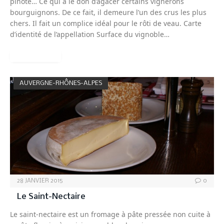
pinote… Ce qui a le don d’agacer certains vignerons
bourguignons. De ce fait, il demeure l’un des crus les plus
chers. Il fait un complice idéal pour le rôti de veau. Carte
d’identité de l’appellation Surface du vignoble…
READ MORE
AUVERGNE-RHÔNES-ALPES
28 JANVIER 2015
0
Le Saint-Nectaire
Le saint-nectaire est un fromage à pâte pressée non cuite à