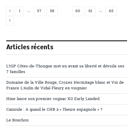
Previous
…
…
1
57
58
59
60
61
65
Next
Articles récents
L’IGP Côtes-de-Thongue met en avant sa liberté et dévoile ses
7 familles
Domaine de la Ville Rouge, Crozes Hermitage blanc et Vin de
France L’Aulin de Vidal-Fleury en viognier
Hine lance son premier cognac XO Early Landed
Canicule : A quand le CHR à « l’heure espagnole » ?
Le Bouchon