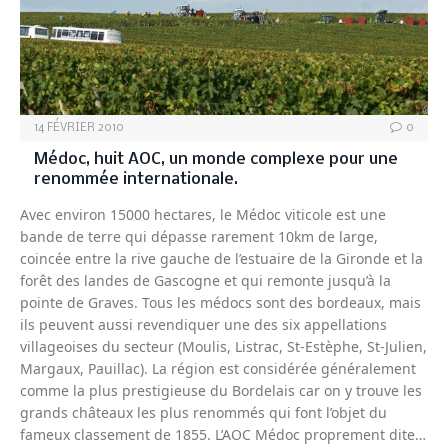
14 FÉVRIER 2010
0
Médoc, huit AOC, un monde complexe pour une
renommée internationale.
Avec environ 15000 hectares, le Médoc viticole est une
bande de terre qui dépasse rarement 10km de large,
coincée entre la rive gauche de l’estuaire de la Gironde et la
forêt des landes de Gascogne et qui remonte jusqu’à la
pointe de Graves. Tous les médocs sont des bordeaux, mais
ils peuvent aussi revendiquer une des six appellations
villageoises du secteur (Moulis, Listrac, St-Estèphe, St-Julien,
Margaux, Pauillac). La région est considérée généralement
comme la plus prestigieuse du Bordelais car on y trouve les
grands châteaux les plus renommés qui font l’objet du
fameux classement de 1855. L’AOC Médoc proprement dite…