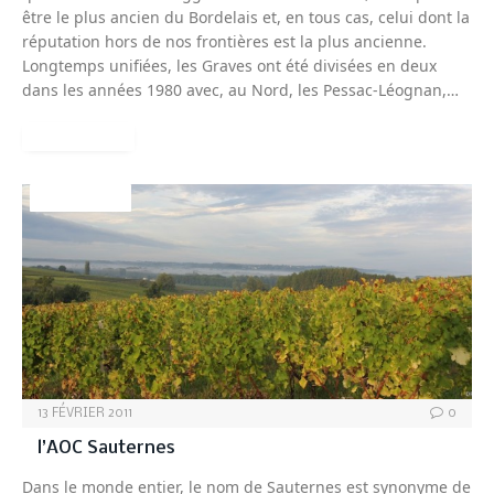
être le plus ancien du Bordelais et, en tous cas, celui dont la
réputation hors de nos frontières est la plus ancienne.
Longtemps unifiées, les Graves ont été divisées en deux
dans les années 1980 avec, au Nord, les Pessac-Léognan,…
READ MORE
BORDEAUX
13 FÉVRIER 2011
0
l’AOC Sauternes
Dans le monde entier, le nom de Sauternes est synonyme de