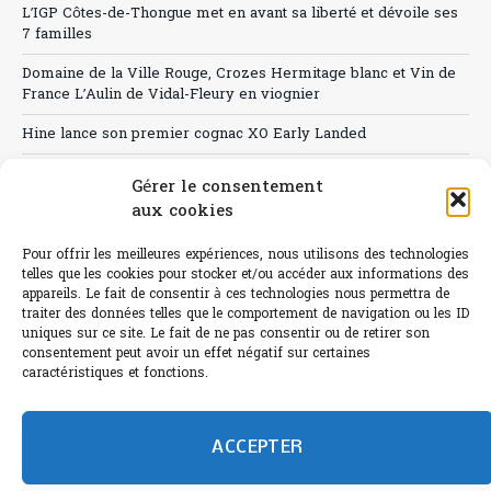
L’IGP Côtes-de-Thongue met en avant sa liberté et dévoile ses
7 familles
Domaine de la Ville Rouge, Crozes Hermitage blanc et Vin de
France L’Aulin de Vidal-Fleury en viognier
Hine lance son premier cognac XO Early Landed
Canicule : A quand le CHR à « l’heure espagnole » ?
Gérer le consentement
aux cookies
Le Bouchon
Sélection de rosés 2026
Pour offrir les meilleures expériences, nous utilisons des technologies
telles que les cookies pour stocker et/ou accéder aux informations des
appareils. Le fait de consentir à ces technologies nous permettra de
traiter des données telles que le comportement de navigation ou les ID
uniques sur ce site. Le fait de ne pas consentir ou de retirer son
consentement peut avoir un effet négatif sur certaines
L'abus d'alcool est dangereux pour la santé.
caractéristiques et fonctions.
Sachez consommer avec modération.
©paris-bistro 2026 Paris-bistro.com est une publication 100%
humain et 0% IA de Paris Bistro Editions - SARL de Presse -
ACCEPTER
mail: contact@paris-bistro.com
Informations légales et
RGPD