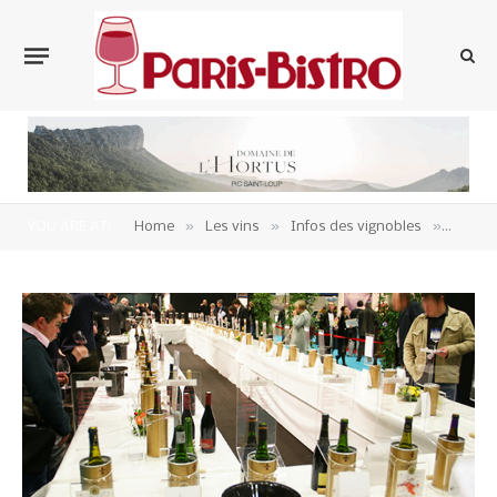
»
»
»
YOU ARE AT:
Home
Les vins
Infos des vignobles
Vins d