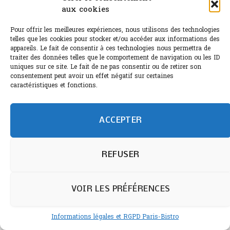
aux cookies
Pour offrir les meilleures expériences, nous utilisons des technologies
telles que les cookies pour stocker et/ou accéder aux informations des
appareils. Le fait de consentir à ces technologies nous permettra de
traiter des données telles que le comportement de navigation ou les ID
uniques sur ce site. Le fait de ne pas consentir ou de retirer son
Recevoir la lettre de Paris-Bistro
consentement peut avoir un effet négatif sur certaines
caractéristiques et fonctions.
ACCEPTER
REFUSER
Confirmez votre inscription en cliquant sur le lien de
validation envoyé par email. Il est parfois possible que
ce message de confirmation se retrouve dans le
VOIR LES PRÉFÉRENCES
dossiers indésirables de votre messagerie.
Informations légales et RGPD Paris-Bistro