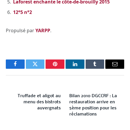
Laforest enchante le côte-de-brouilly 2015
12°5 n°2
Propulsé par
YARPP
.
Facebook
Twitter
Pinterest
LinkedIn
Tumblr
Email
PREVIOUS ARTICLE
NEXT ARTICLE
Truffade et aligot au
Bilan 2010 DGCCRF : La
menu des bistrots
restauration arrive en
auvergnats
5ème position pour les
réclamations