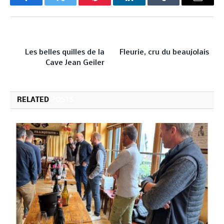
Facebook
Twitter
Pinterest
LinkedIn
Tumblr
Email
PREVIOUS ARTICLE
NEXT ARTICLE
Les belles quilles de la
Fleurie, cru du beaujolais
Cave Jean Geiler
RELATED
POSTS