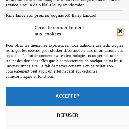
France L’Aulin de Vidal-Fleury en viognier
Hine lance son premier cognac XO Early Landed
Canicule : A quand le CHR à « l’heure espagnole » ?
Gérer le consentement
aux cookies
Le Bouchon
Pour offrir les meilleures expériences, nous utilisons des technologies
Sélection de rosés 2026
telles que les cookies pour stocker et/ou accéder aux informations des
appareils. Le fait de consentir à ces technologies nous permettra de
traiter des données telles que le comportement de navigation ou les ID
uniques sur ce site. Le fait de ne pas consentir ou de retirer son
consentement peut avoir un effet négatif sur certaines
L'abus d'alcool est dangereux pour la santé.
caractéristiques et fonctions.
Sachez consommer avec modération.
©paris-bistro 2026 Paris-bistro.com est une publication 100%
humain et 0% IA de Paris Bistro Editions - SARL de Presse -
ACCEPTER
mail: contact@paris-bistro.com
Informations légales et
RGPD
Annoncer sur Paris-bistro
REFUSER