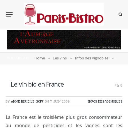
»
»
»
YOU ARE AT:
Home
Les vins
Infos des vignobles
Le vin
Le vin bio en France
0
BY
ANNE BÉRIC LE GOFF
ON
7 JUIN 2009
INFOS DES VIGNOBLES
La France est le troisième plus gros consommateur
au monde de pesticides et les vignes sont les