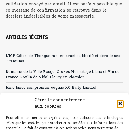
validation envoyé par email. Il est parfois possible que
ce message de confirmation se retrouve dans le
dossiers indésirables de votre messagerie.
ARTICLES RÉCENTS
L’IGP Côtes-de-Thongue met en avant sa liberté et dévoile ses
7 familles
Domaine de la Ville Rouge, Crozes Hermitage blanc et Vin de
France L’Aulin de Vidal-Fleury en viognier
Hine lance son premier cognac XO Early Landed
Canicule : A quand le CHR à « l’heure espagnole » ?
Gérer le consentement
aux cookies
Le Bouchon
Pour offrir les meilleures expériences, nous utilisons des technologies
Sélection de rosés 2026
telles que les cookies pour stocker et/ou accéder aux informations des
appareils. Le fait de consentir à ces technologies nous permettra de