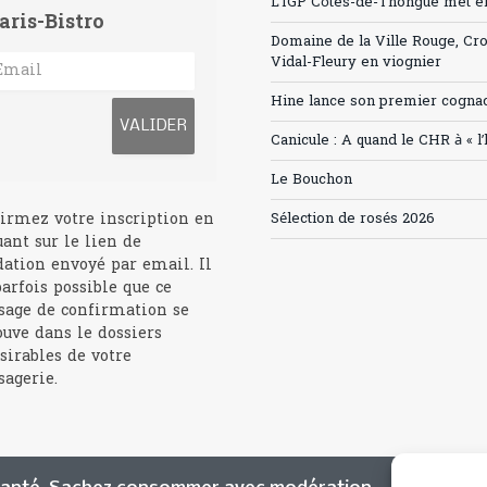
L’IGP Côtes-de-Thongue met en 
aris-Bistro
Domaine de la Ville Rouge, Cr
Vidal-Fleury en viognier
Hine lance son premier cogna
Canicule : A quand le CHR à « l
Le Bouchon
irmez votre inscription en
Sélection de rosés 2026
uant sur le lien de
dation envoyé par email. Il
parfois possible que ce
age de confirmation se
ouve dans le dossiers
sirables de votre
agerie.