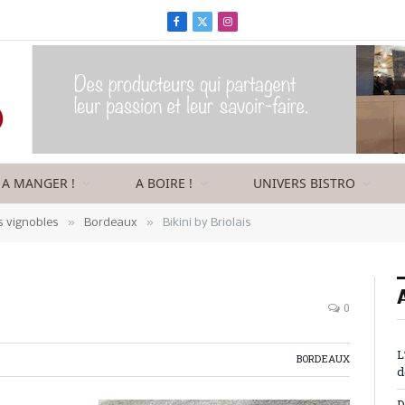
Facebook
X
Instagram
(Twitter)
A MANGER !
A BOIRE !
UNIVERS BISTRO
»
»
s vignobles
Bordeaux
Bikini by Briolais
0
L
BORDEAUX
d