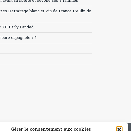
avant sa liberté et dévoile ses 7 familles
ozes Hermitage blanc et Vin de France L’Aulin de
c XO Early Landed
’heure espagnole » ?
Gérer le consentement aux cookies