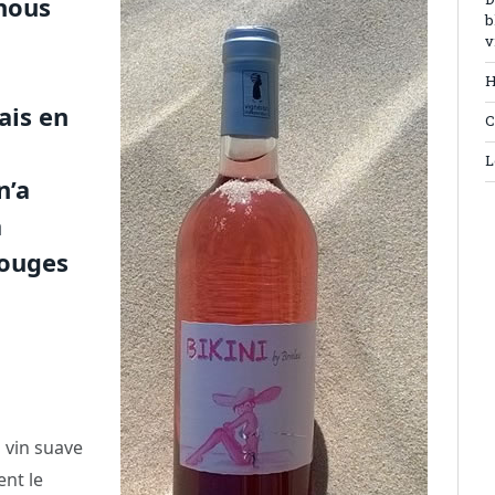
nous
D
b
v
H
ais en
C
L
n’a
a
rouges
 vin suave
ent le