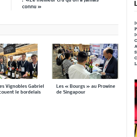
: «Le meilleur cru qu’on a jamais
connu »
I
P
I
C
A
S
C
L
es Vignobles Gabriel
Les « Bourgs » au Prowine
couent le bordelais
de Singapour