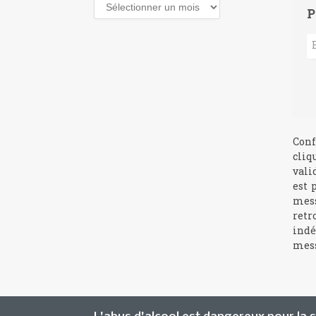
Archives
P
Conf
cliq
vali
est 
mess
retr
indé
mess