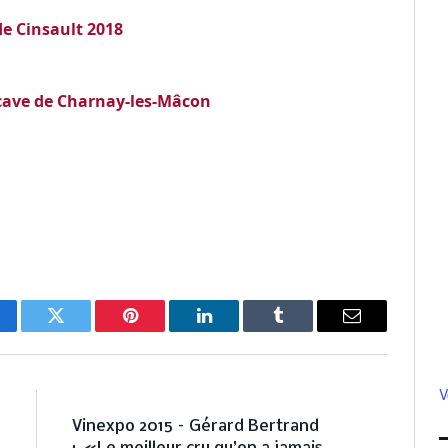
de Cinsault 2018
 cave de Charnay-les-Mâcon
cebook
Twitter
Pinterest
LinkedIn
Tumblr
Email
V
E
NEXT ARTICLE
s
Vinexpo 2015 – Gérard Bertrand