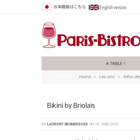
A TABLE !
»
»
YOU ARE AT:
Home
Les vins
Infos de
Bikini by Briolais
BY
LAURENT BROMBERGER
ON
25 JUIN 2015