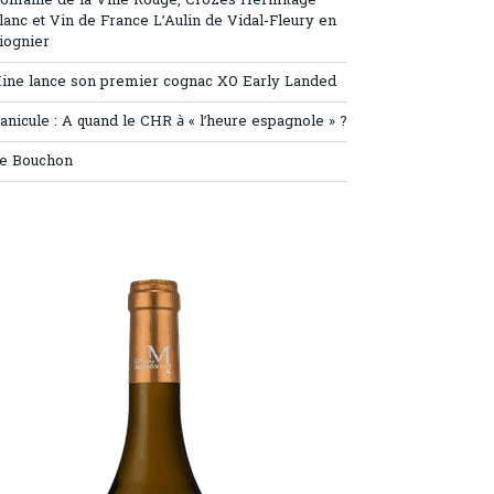
omaine de la Ville Rouge, Crozes Hermitage
lanc et Vin de France L’Aulin de Vidal-Fleury en
iognier
ine lance son premier cognac XO Early Landed
anicule : A quand le CHR à « l’heure espagnole » ?
e Bouchon