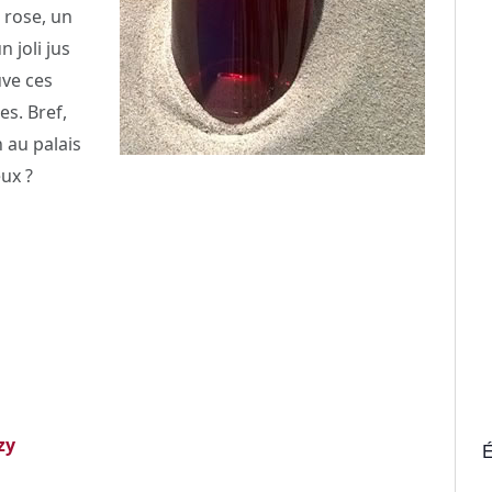
 rose, un
 joli jus
uve ces
es. Bref,
n au palais
eux ?
zy
É