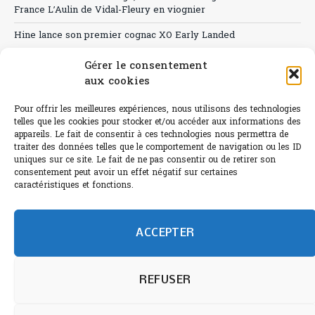
France L’Aulin de Vidal-Fleury en viognier
Hine lance son premier cognac XO Early Landed
Canicule : A quand le CHR à « l’heure espagnole » ?
Gérer le consentement
aux cookies
Le Bouchon
Pour offrir les meilleures expériences, nous utilisons des technologies
Sélection de rosés 2026
telles que les cookies pour stocker et/ou accéder aux informations des
appareils. Le fait de consentir à ces technologies nous permettra de
traiter des données telles que le comportement de navigation ou les ID
uniques sur ce site. Le fait de ne pas consentir ou de retirer son
consentement peut avoir un effet négatif sur certaines
L'abus d'alcool est dangereux pour la santé.
caractéristiques et fonctions.
Sachez consommer avec modération.
©paris-bistro 2026 Paris-bistro.com est une publication 100%
humain et 0% IA de Paris Bistro Editions - SARL de Presse -
ACCEPTER
mail: contact@paris-bistro.com
Informations légales et
RGPD
Annoncer sur Paris-bistro
REFUSER