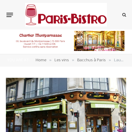
»
»
»
YOU ARE AT:
Home
Les vins
Bacchus à Paris
Lauréats 2016 : Mesturet Meilleur pot, Mélac Bouteille d’Or