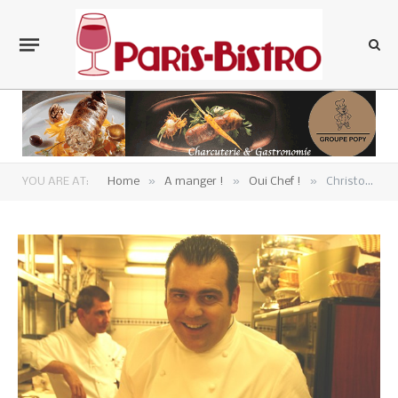
»
»
»
YOU ARE AT:
Home
A manger !
Oui Chef !
Christophe Raoux