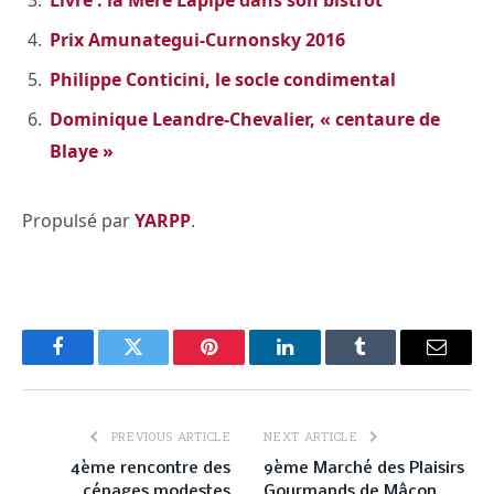
Prix Amunategui-Curnonsky 2016
Philippe Conticini, le socle condimental
Dominique Leandre-Chevalier, « centaure de
Blaye »
Propulsé par
YARPP
.
Facebook
Twitter
Pinterest
LinkedIn
Tumblr
Email
PREVIOUS ARTICLE
NEXT ARTICLE
4ème rencontre des
9ème Marché des Plaisirs
cépages modestes
Gourmands de Mâcon