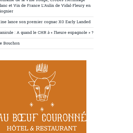
omaine de la Ville Rouge, Crozes Hermitage
lanc et Vin de France L’Aulin de Vidal-Fleury en
iognier
ine lance son premier cognac XO Early Landed
anicule : A quand le CHR à « l’heure espagnole » ?
e Bouchon