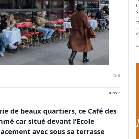
D
b
v
H
C
L
0
PARIS 7
ie de beaux quartiers, ce Café des
mmé car situé devant l’Ecole
mplacement avec sous sa terrasse