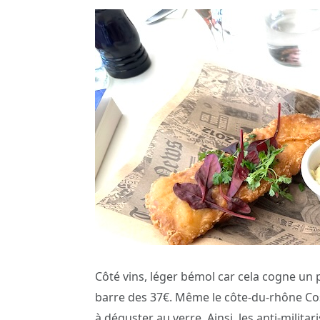
Côté vins, léger bémol car cela cogne un 
barre des 37€. Même le côte-du-rhône Cost
à déguster au verre. Ainsi, les anti-militar