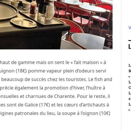
V
t haut de gamme mais on sent le « fait maison » à
L
uignon (18€} pomme vapeur plein d’odeurs servi
B
«
 beaucoup de succès chez les touristes. Le fish and
L
pprécie également la promotion d’hiver, l’huître à
L
ensuelles et charnues de Charente. Pour le reste, il
s
nes sont de Galice (17€) et les cœurs d’artichauts à
L
«
igines patronales du lieu, la soupe à l’oignon (10€)