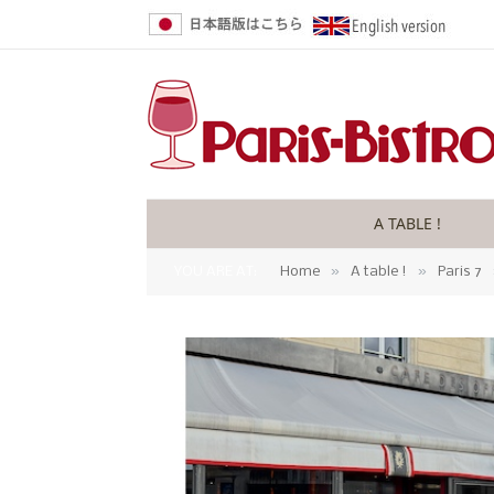
A TABLE !
»
»
YOU ARE AT:
Home
A table !
Paris 7