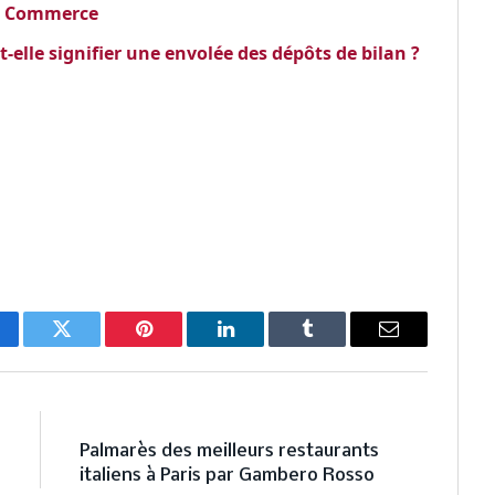
 du Commerce
-t-elle signifier une envolée des dépôts de bilan ?
cebook
Twitter
Pinterest
LinkedIn
Tumblr
Email
E
NEXT ARTICLE
e
Palmarès des meilleurs restaurants
l
italiens à Paris par Gambero Rosso