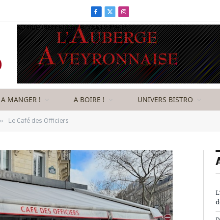
Facebook
X
Instagram
(Twitter)
A MANGER !
A BOIRE !
UNIVERS BISTRO
»
Le Café des Officiers
L
d