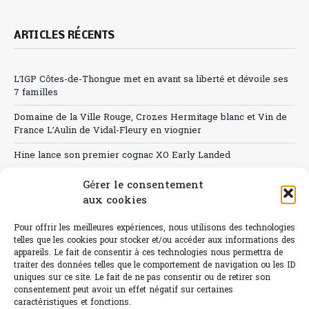
ARTICLES RÉCENTS
L’IGP Côtes-de-Thongue met en avant sa liberté et dévoile ses
7 familles
Domaine de la Ville Rouge, Crozes Hermitage blanc et Vin de
France L’Aulin de Vidal-Fleury en viognier
Hine lance son premier cognac XO Early Landed
Canicule : A quand le CHR à « l’heure espagnole » ?
Gérer le consentement
aux cookies
Le Bouchon
Pour offrir les meilleures expériences, nous utilisons des technologies
Sélection de rosés 2026
telles que les cookies pour stocker et/ou accéder aux informations des
appareils. Le fait de consentir à ces technologies nous permettra de
traiter des données telles que le comportement de navigation ou les ID
uniques sur ce site. Le fait de ne pas consentir ou de retirer son
consentement peut avoir un effet négatif sur certaines
L'abus d'alcool est dangereux pour la santé.
caractéristiques et fonctions.