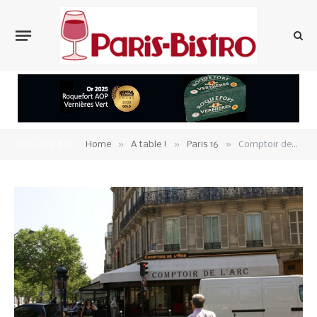
»
»
»
YOU ARE AT:
Home
A table !
Paris 16
Comptoir de l’Arc