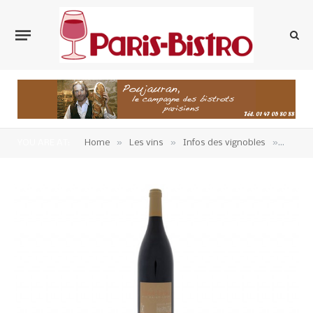
»
»
»
YOU ARE AT:
Home
Les vins
Infos des vignobles
Vins d