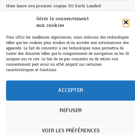
Hine lance son premier cognac XO Early Landed
Canicule : A quand le CHR à « l’heure espagnole » ?
Gérer le consentement
aux cookies
Le Bouchon
Pour offrir les meilleures expériences, nous utilisons des technologies
Sélection de rosés 2026
telles que les cookies pour stocker et/ou accéder aux informations des
appareils. Le fait de consentir à ces technologies nous permettra de
traiter des données telles que le comportement de navigation ou les ID
uniques sur ce site. Le fait de ne pas consentir ou de retirer son
consentement peut avoir un effet négatif sur certaines
L'abus d'alcool est dangereux pour la santé.
caractéristiques et fonctions.
Sachez consommer avec modération.
©paris-bistro 2026 Paris-bistro.com est une publication 100%
humain et 0% IA de Paris Bistro Editions - SARL de Presse -
ACCEPTER
mail: contact@paris-bistro.com
Informations légales et
RGPD
Annoncer sur Paris-bistro
REFUSER
VOIR LES PRÉFÉRENCES