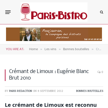
»
»
»
YOU ARE AT:
Home
Les vins
Bonnes bouteilles
Crémant de Limoux : Eugénie Blanc Brut 2010
Crémant de Limoux : Eugénie Blanc
0
Brut 2010
BY
PARIS REDACTION
ON
8 SEPTEMBRE 2012
BONNES BOUTEILLES
Le crémant de Limoux est reconnu