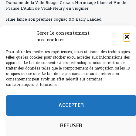
Domaine de la Ville Rouge, Crozes Hermitage blanc et Vin de
France L’Aulin de Vidal-Fleury en viognier
Hine lance son premier cognac XO Early Landed
Canicule : A quand le CHR à « l’heure espagnole » ?
Gérer le consentement
aux cookies
Le Bouchon
Pour offrir les meilleures expériences, nous utilisons des technologies
Sélection de rosés 2026
telles que les cookies pour stocker et/ou accéder aux informations des
appareils. Le fait de consentir à ces technologies nous permettra de
traiter des données telles que le comportement de navigation ou les ID
uniques sur ce site. Le fait de ne pas consentir ou de retirer son
consentement peut avoir un effet négatif sur certaines
L'abus d'alcool est dangereux pour la santé.
caractéristiques et fonctions.
Sachez consommer avec modération.
©paris-bistro 2026 Paris-bistro.com est une publication 100%
humain et 0% IA de Paris Bistro Editions - SARL de Presse -
ACCEPTER
mail: contact@paris-bistro.com
Informations légales et
RGPD
Annoncer sur Paris-bistro
REFUSER