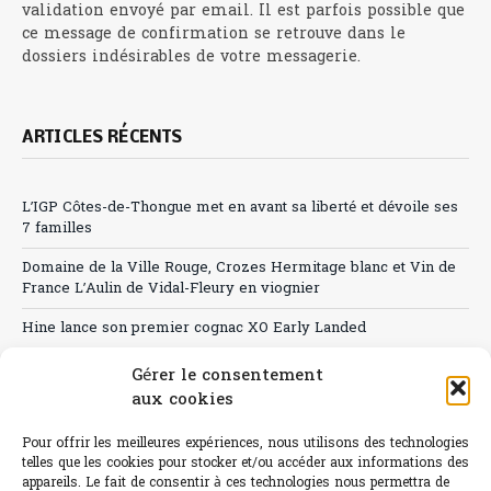
validation envoyé par email. Il est parfois possible que
ce message de confirmation se retrouve dans le
dossiers indésirables de votre messagerie.
ARTICLES RÉCENTS
L’IGP Côtes-de-Thongue met en avant sa liberté et dévoile ses
7 familles
Domaine de la Ville Rouge, Crozes Hermitage blanc et Vin de
France L’Aulin de Vidal-Fleury en viognier
Hine lance son premier cognac XO Early Landed
Canicule : A quand le CHR à « l’heure espagnole » ?
Gérer le consentement
aux cookies
Le Bouchon
Pour offrir les meilleures expériences, nous utilisons des technologies
Sélection de rosés 2026
telles que les cookies pour stocker et/ou accéder aux informations des
appareils. Le fait de consentir à ces technologies nous permettra de