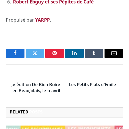
Robert Ebguy et ses Pépites de Café
Propulsé par
YARPP
.
Facebook
Twitter
Pinterest
LinkedIn
Tumblr
Email
PREVIOUS ARTICLE
NEXT ARTICLE
5e édition De Bien Boire
Les Petits Plats d’Emile
en Beaujolais, le 11 avril
RELATED
POSTS