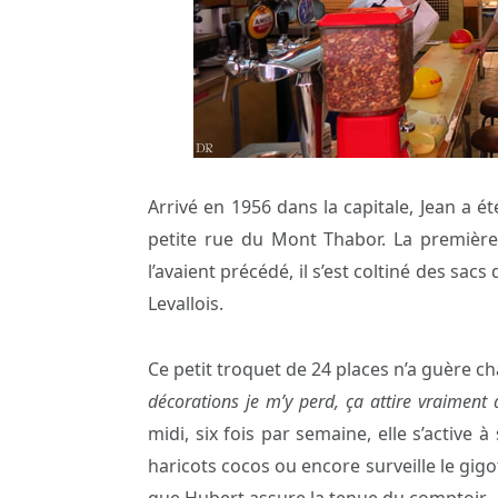
Arrivé en 1956 dans la capitale, Jean a é
petite rue du Mont Thabor. La premiè
l’avaient précédé, il s’est coltiné des s
Levallois.
Ce petit troquet de 24 places n’a guère c
décorations je m’y perd, ça attire vraimen
midi, six fois par semaine, elle s’active à
haricots cocos ou encore surveille le gigo
que Hubert assure la tenue du comptoir.