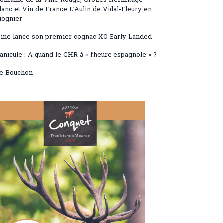
omaine de la Ville Rouge, Crozes Hermitage
lanc et Vin de France L’Aulin de Vidal-Fleury en
iognier
ine lance son premier cognac XO Early Landed
anicule : A quand le CHR à « l’heure espagnole » ?
e Bouchon