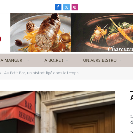
Facebook
X
Instagram
(Twitter)
A MANGER !
A BOIRE !
UNIVERS BISTRO
»
Au Petit Bar, un bistrot figé dans le temps
L
d