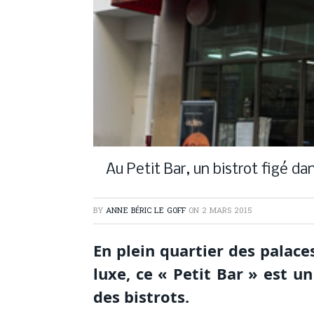
Au Petit Bar, un bistrot figé da
BY
ANNE BÉRIC LE GOFF
ON
2 MARS 2015
En plein quartier des palaces
luxe, ce « Petit Bar » est u
des bistrots.