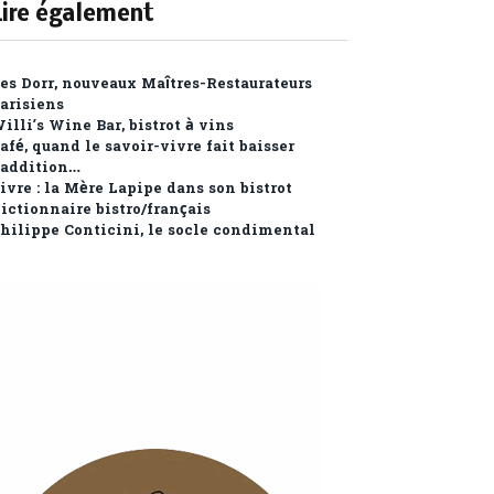
Lire également
es Dorr, nouveaux Maîtres-Restaurateurs
arisiens
illi’s Wine Bar, bistrot à vins
afé, quand le savoir-vivre fait baisser
’addition…
ivre : la Mère Lapipe dans son bistrot
ictionnaire bistro/français
hilippe Conticini, le socle condimental