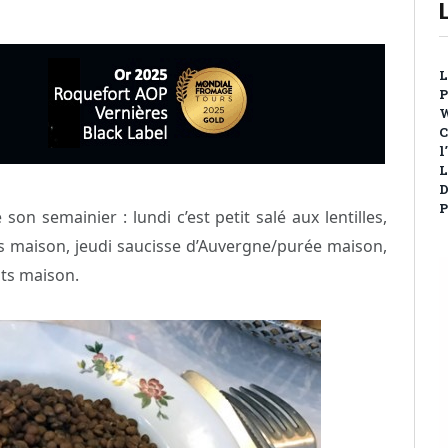
L
P
W
C
l
L
D
P
son semainier : lundi c’est petit salé aux lentilles,
tes maison, jeudi saucisse d’Auvergne/purée maison,
its maison.