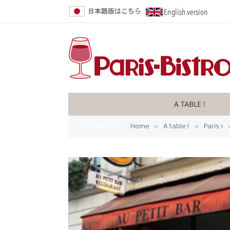
A TABLE !
»
»
YOU ARE AT:
Home
A table !
Paris 1