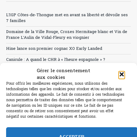
L’IGP Côtes-de-Thongue met en avant sa liberté et dévoile ses
7 familles
Domaine de la Ville Rouge, Crozes Hermitage blanc et Vin de
France L’Aulin de Vidal-Fleury en viognier
Hine lance son premier cognac XO Early Landed
Canicule : A quand le CHR à « l’heure espagnole » ?
Gérer le consentement
Le Bouchon
aux cookies
Sélection de rosés 2026
Pour offrir les meilleures expériences, nous utilisons des
technologies telles que les cookies pour stocker et/ou accéder aux
informations des appareils. Le fait de consentir à ces technologies
nous permettra de traiter des données telles que le comportement
de navigation ou les ID uniques sur ce site. Le fait de ne pas
consentir ou de retirer son consentement peut avoir un effet
L'abus d'alcool est dangereux pour la santé.
négatif sur certaines caractéristiques et fonctions.
Sachez consommer avec modération.
©paris-bistro 2026 Paris-bistro.com est une publication 100%
humain et 0% IA de Paris Bistro Editions - SARL de Presse -