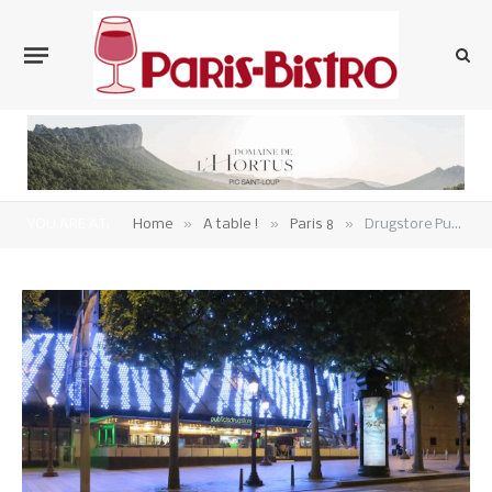
»
»
»
YOU ARE AT:
Home
A table !
Paris 8
Drugstore Publicis