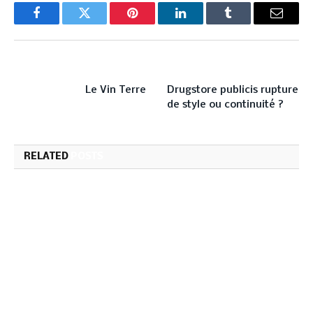
Facebook
Twitter
Pinterest
LinkedIn
Tumblr
Email
PREVIOUS ARTICLE
NEXT ARTICLE
Le Vin Terre
Drugstore publicis rupture
de style ou continuité ?
RELATED
POSTS