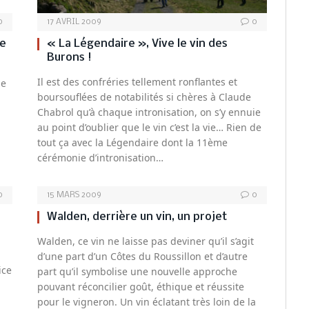
0
17 AVRIL 2009
0
de
« La Légendaire », Vive le vin des
Burons !
Il est des confréries tellement ronflantes et
ne
boursouflées de notabilités si chères à Claude
Chabrol qu’à chaque intronisation, on s’y ennuie
au point d’oublier que le vin c’est la vie… Rien de
tout ça avec la Légendaire dont la 11ème
cérémonie d’intronisation…
0
15 MARS 2009
0
Walden, derrière un vin, un projet
Walden, ce vin ne laisse pas deviner qu’il s’agit
d’une part d’un Côtes du Roussillon et d’autre
ice
part qu’il symbolise une nouvelle approche
pouvant réconcilier goût, éthique et réussite
pour le vigneron. Un vin éclatant très loin de la