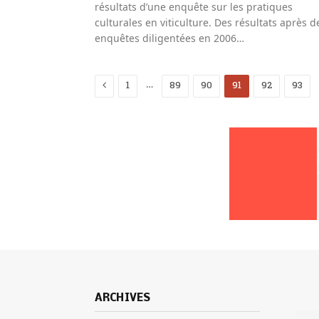
résultats d’une enquête sur les pratiques
culturales en viticulture. Des résultats après d
enquêtes diligentées en 2006…
Previous
…
1
89
90
91
92
93
ARCHIVES