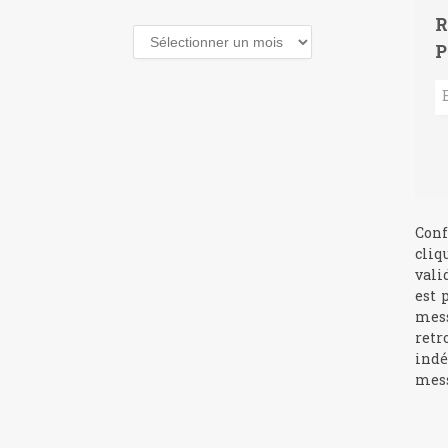
R
Archives
P
Conf
cliq
vali
est 
mess
retr
indé
mess