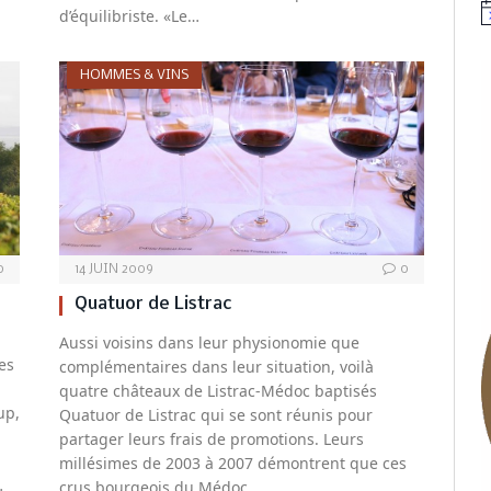
d’équilibriste. «Le…
N
HOMMES & VINS
0
14 JUIN 2009
0
Quatuor de Listrac
Aussi voisins dans leur physionomie que
es
complémentaires dans leur situation, voilà
quatre châteaux de Listrac-Médoc baptisés
up,
Quatuor de Listrac qui se sont réunis pour
partager leurs frais de promotions. Leurs
millésimes de 2003 à 2007 démontrent que ces
…
crus bourgeois du Médoc…