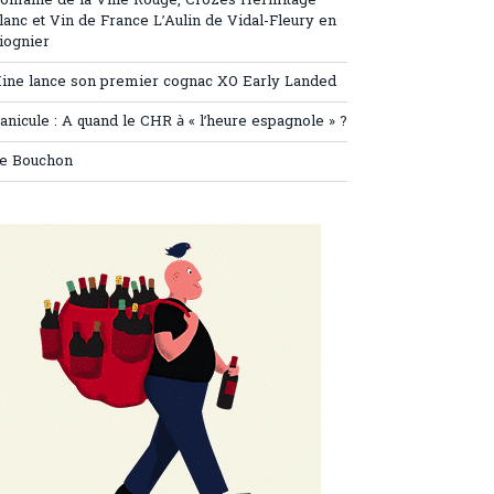
omaine de la Ville Rouge, Crozes Hermitage
lanc et Vin de France L’Aulin de Vidal-Fleury en
iognier
ine lance son premier cognac XO Early Landed
anicule : A quand le CHR à « l’heure espagnole » ?
e Bouchon