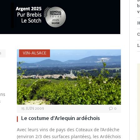
D
b
v
H
C
L
VIN-ALSACE
0
ans
s
15 JUIN 2009
0
Le costume d’Arlequin ardéchois
Avec leurs vins de pays des Coteaux de l’Ardèche
(environ 2/3 des surfaces plantées), les Ardéchois