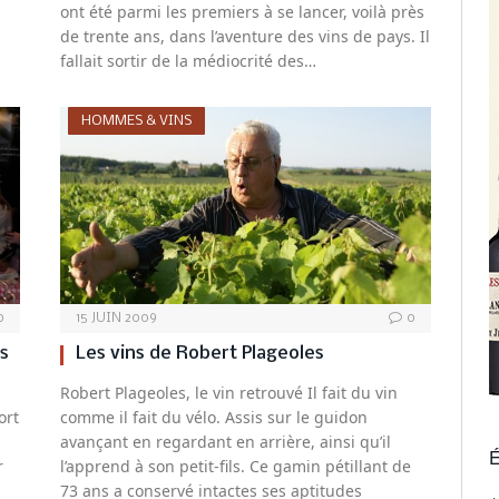
ont été parmi les premiers à se lancer, voilà près
de trente ans, dans l’aventure des vins de pays. Il
fallait sortir de la médiocrité des…
HOMMES & VINS
0
15 JUIN 2009
0
ns
Les vins de Robert Plageoles
Robert Plageoles, le vin retrouvé Il fait du vin
ort
comme il fait du vélo. Assis sur le guidon
avançant en regardant en arrière, ainsi qu’il
É
r
l’apprend à son petit-fils. Ce gamin pétillant de
73 ans a conservé intactes ses aptitudes