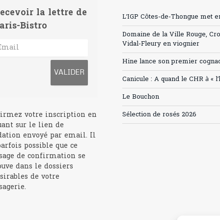
ecevoir la lettre de
L’IGP Côtes-de-Thongue met en 
aris-Bistro
Domaine de la Ville Rouge, Cr
Vidal-Fleury en viognier
Hine lance son premier cogna
Canicule : A quand le CHR à « l
Le Bouchon
irmez votre inscription en
Sélection de rosés 2026
uant sur le lien de
dation envoyé par email. Il
parfois possible que ce
age de confirmation se
ouve dans le dossiers
sirables de votre
agerie.