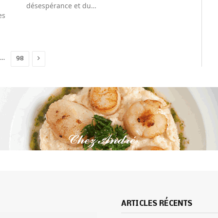
désespérance et du…
es
Next
…
98
ARTICLES RÉCENTS