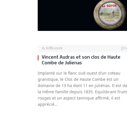
15 JUIN 2009
Vincent Audras et son clos de Haute
Combe de Julienas
Implanté sur le flanc sud-ouest d’un coteau
granitique, le Clos de Haute Combe est un
domaine de 13 ha dont 11 en juliénas. Il est d
la même famille depuis 1835. Equilibrant fruit
rouges et un aspect tannique affirmé, il est
apprécié…