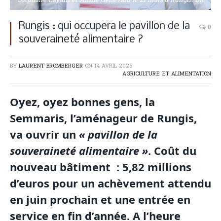
Stéphane Layani et Annie Genevard le 21 mars à Rungis. DR
Rungis : qui occupera le pavillon de la
0
souveraineté alimentaire ?
BY
LAURENT BROMBERGER
ON
14 AVRIL 2025
AGRICULTURE ET ALIMENTATION
Oyez, oyez bonnes gens, la
Semmaris, l’aménageur de Rungis,
va ouvrir un
« pavillon de la
souveraineté alimentaire »
. Coût du
nouveau bâtiment : 5,82 millions
d’euros pour un achèvement attendu
en juin prochain et une entrée en
service en fin d’année. A l’heure