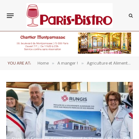
»
»
YOU ARE AT:
Home
A manger !
Agriculture et Alimentation