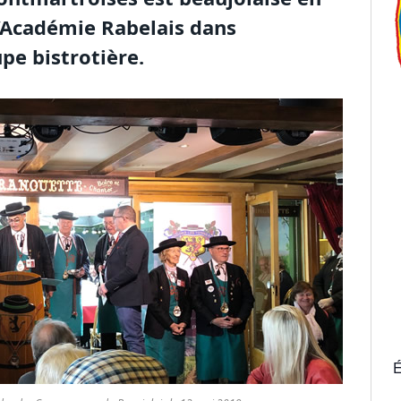
 l’Académie Rabelais dans
upe bistrotière.
É