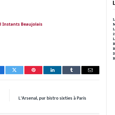
L
l Instants Beaujolais
M
L
2
L
B
B
D
B
cebook
Twitter
Pinterest
LinkedIn
Tumblr
Email
E
NEXT ARTICLE
?
L’Arsenal, pur bistro sixties à Paris