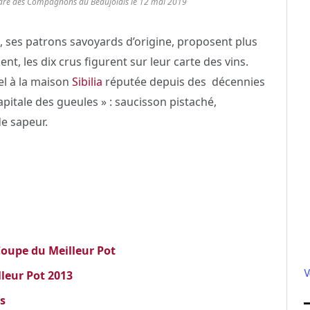
rdre des Compagnons du Beaujolais le 12 mai 2019
ls, ses patrons savoyards d’origine, proposent plus
t, les dix crus figurent sur leur carte des vins.
el à la maison
Sibilia
réputée depuis des décennies
pitale des gueules » : saucisson pistaché,
 de sapeur.
oupe du Meilleur Pot
V
lleur Pot 2013
is