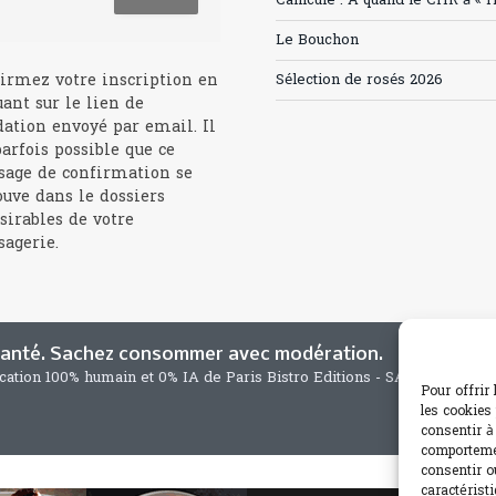
Canicule : A quand le CHR à « l
Le Bouchon
irmez votre inscription en
Sélection de rosés 2026
uant sur le lien de
dation envoyé par email. Il
parfois possible que ce
age de confirmation se
ouve dans le dossiers
sirables de votre
agerie.
 santé. Sachez consommer avec modération.
ication 100% humain et 0% IA de Paris Bistro Editions - SARL de Press
Pour offrir
les cookies
consentir à
comportemen
consentir o
caractéristi