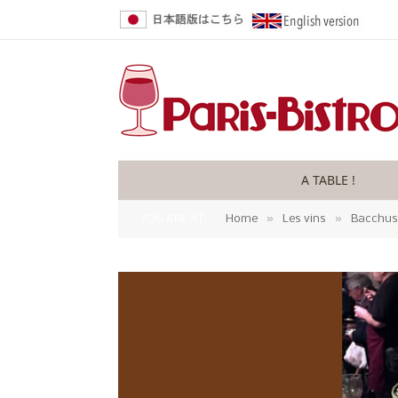
A TABLE !
»
»
YOU ARE AT:
Home
Les vins
Bacchus 