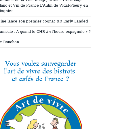
omaine de la Ville Rouge, Crozes Hermitage
lanc et Vin de France L’Aulin de Vidal-Fleury en
iognier
ine lance son premier cognac XO Early Landed
anicule : A quand le CHR à « l’heure espagnole » ?
e Bouchon