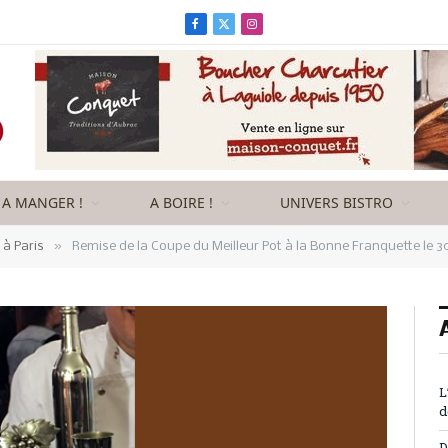
Facebook
X
Instagram
(Twitter)
A MANGER !
A BOIRE !
UNIVERS BISTRO
»
à Paris
Remise de la Coupe du Meilleur Pot à la Bonne Franquette le 
L
d