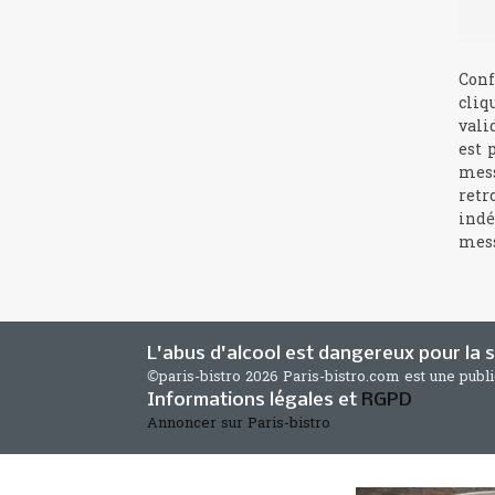
Conf
cliq
vali
est 
mess
retr
indé
mess
L'abus d'alcool est dangereux pour la
©paris-bistro 2026 Paris-bistro.com est une publ
Informations légales et
RGPD
Annoncer sur Paris-bistro