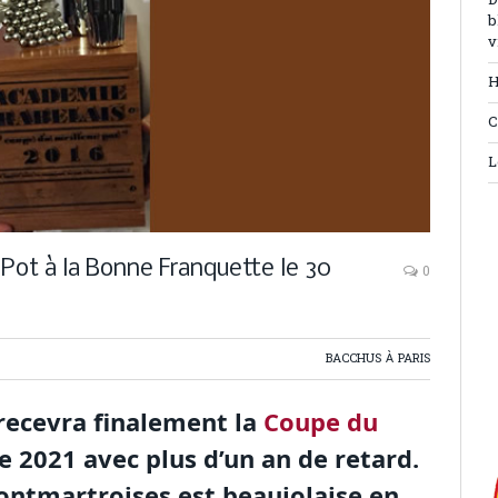
D
b
v
H
C
L
 Pot à la Bonne Franquette le 30
0
BACCHUS À PARIS
 recevra finalement la
Coupe du
 2021 avec plus d’un an de retard.
montmartroises est beaujolaise en