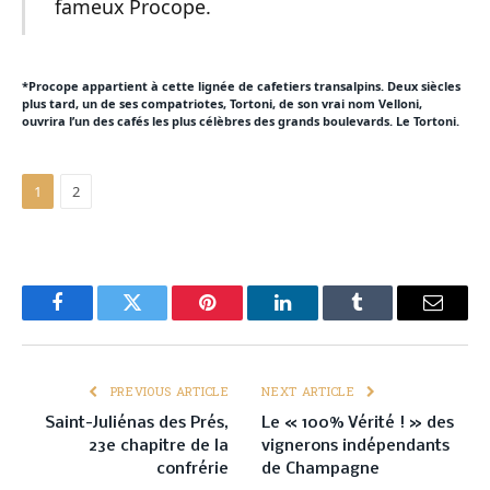
fameux Procope.
*Procope appartient à cette lignée de cafetiers transalpins. Deux siècles
plus tard, un de ses compatriotes, Tortoni, de son vrai nom Velloni,
ouvrira l’un des cafés les plus célèbres des grands boulevards. Le Tortoni.
1
2
Facebook
Twitter
Pinterest
LinkedIn
Tumblr
Email
PREVIOUS ARTICLE
NEXT ARTICLE
Saint-Juliénas des Prés,
Le « 100% Vérité ! » des
23e chapitre de la
vignerons indépendants
confrérie
de Champagne