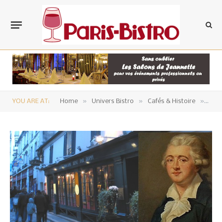
»
»
»
YOU ARE AT:
Home
Univers Bistro
Cafés & Histoire
Proc