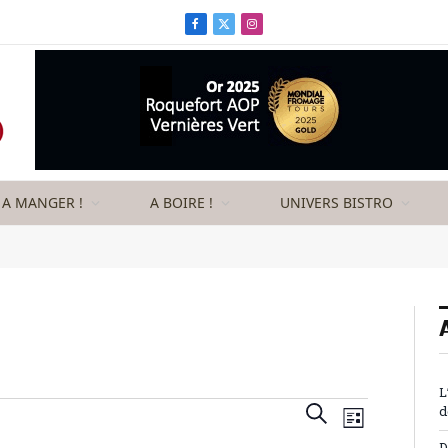
Facebook
X
Instagram
(Twitter)
A MANGER !
A BOIRE !
UNIVERS BISTRO
L
Recherche
Navigation
RECHERCHE
d
LISTE
de
et