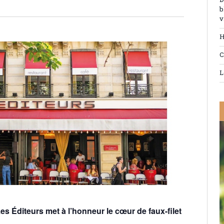
D
vues
b
navigation
Évènement
v
de
H
vues
C
Évènements
L
 Les Éditeurs met à l’honneur le cœur de faux-filet