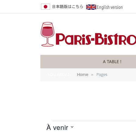
A TABLE !
»
YOU ARE AT:
Home
Pages
À venir