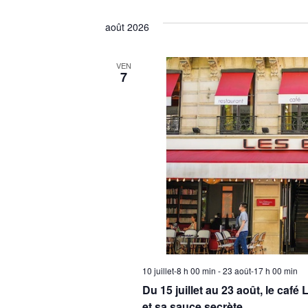
Évènements
Sélectionnez
une
août 2026
date.
VEN
7
10 juillet-8 h 00 min
-
23 août-17 h 00 min
Du 15 juillet au 23 août, le café
et sa sauce secrète