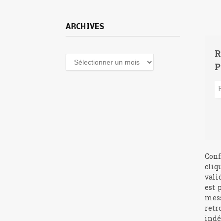
ARCHIVES
R
Archives
P
Conf
cliq
vali
est 
mess
retr
indé