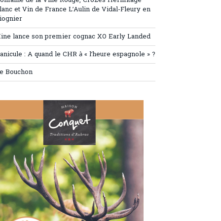
omaine de la Ville Rouge, Crozes Hermitage
lanc et Vin de France L’Aulin de Vidal-Fleury en
iognier
ine lance son premier cognac XO Early Landed
anicule : A quand le CHR à « l’heure espagnole » ?
e Bouchon