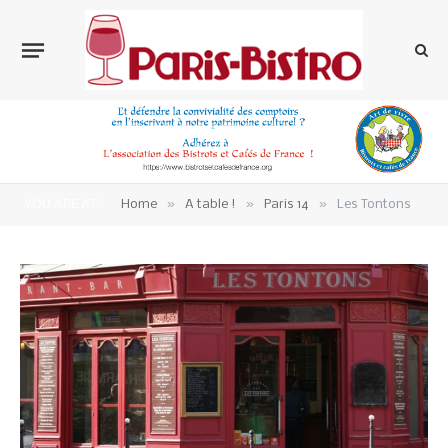
»
»
»
YOU ARE AT:
Home
A table !
Paris 14
Les Tontons