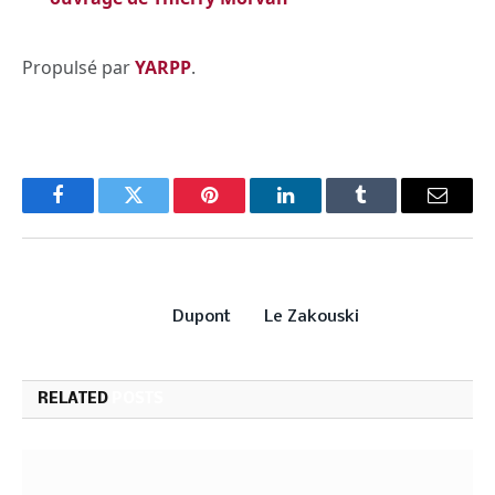
Propulsé par
YARPP
.
Facebook
Twitter
Pinterest
LinkedIn
Tumblr
Email
PREVIOUS ARTICLE
NEXT ARTICLE
Dupont
Le Zakouski
RELATED
POSTS