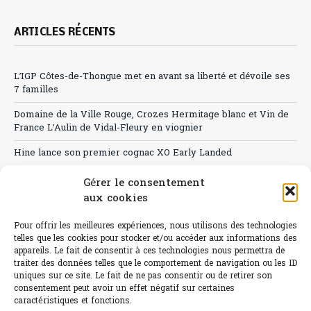
ARTICLES RÉCENTS
L’IGP Côtes-de-Thongue met en avant sa liberté et dévoile ses
7 familles
Domaine de la Ville Rouge, Crozes Hermitage blanc et Vin de
France L’Aulin de Vidal-Fleury en viognier
Hine lance son premier cognac XO Early Landed
Canicule : A quand le CHR à « l’heure espagnole » ?
Gérer le consentement
aux cookies
Le Bouchon
Pour offrir les meilleures expériences, nous utilisons des technologies
Sélection de rosés 2026
telles que les cookies pour stocker et/ou accéder aux informations des
appareils. Le fait de consentir à ces technologies nous permettra de
traiter des données telles que le comportement de navigation ou les ID
uniques sur ce site. Le fait de ne pas consentir ou de retirer son
consentement peut avoir un effet négatif sur certaines
L'abus d'alcool est dangereux pour la santé.
caractéristiques et fonctions.