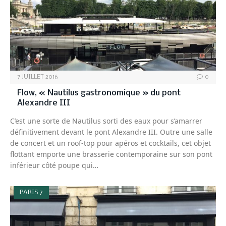
7 JUILLET 2016
0
Flow, « Nautilus gastronomique » du pont
Alexandre III
C’est une sorte de Nautilus sorti des eaux pour s’amarrer
définitivement devant le pont Alexandre III. Outre une salle
de concert et un roof-top pour apéros et cocktails, cet objet
flottant emporte une brasserie contemporaine sur son pont
inférieur côté poupe qui…
PARIS 7