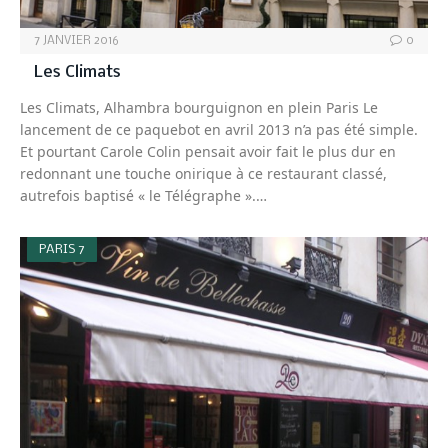
7 JANVIER 2016
0
Les Climats
Les Climats, Alhambra bourguignon en plein Paris Le
lancement de ce paquebot en avril 2013 n’a pas été simple.
Et pourtant Carole Colin pensait avoir fait le plus dur en
redonnant une touche onirique à ce restaurant classé,
autrefois baptisé « le Télégraphe ».…
PARIS 7