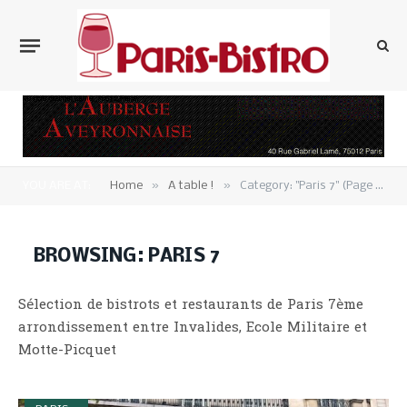
»
»
YOU ARE AT:
Home
A table !
Category: "Paris 7" (Page 2)
BROWSING:
PARIS 7
Sélection de bistrots et restaurants de Paris 7ème
arrondissement entre Invalides, Ecole Militaire et
Motte-Picquet