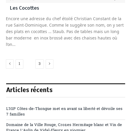
Les Cocottes
Encore une adresse du chef étoilé Christian Constant de la
rue Saint-Dominique. Comme le suggère son nom, on y sert
des plats en cocottes … Staub. Pas de tables mais un long
bar moderne en inox brossé avec des chaises hautes où
l’on…
Previous
Next
1
2
3
Articles récents
L’IGP Côtes-de-Thongue met en avant sa liberté et dévoile ses
7 familles
Domaine de la Ville Rouge, Crozes Hermitage blanc et Vin de
France L’Aulin de Vidal-Fleury en viognier