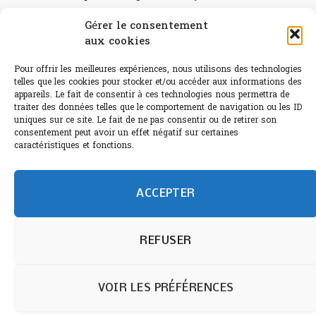
Canicule : A quand le CHR à « l’heure espagnole » ?
Gérer le consentement
aux cookies
Le Bouchon
Pour offrir les meilleures expériences, nous utilisons des technologies
Sélection de rosés 2026
telles que les cookies pour stocker et/ou accéder aux informations des
appareils. Le fait de consentir à ces technologies nous permettra de
traiter des données telles que le comportement de navigation ou les ID
uniques sur ce site. Le fait de ne pas consentir ou de retirer son
consentement peut avoir un effet négatif sur certaines
L'abus d'alcool est dangereux pour la santé.
caractéristiques et fonctions.
Sachez consommer avec modération.
©paris-bistro 2026 Paris-bistro.com est une publication 100%
humain et 0% IA de Paris Bistro Editions - SARL de Presse -
ACCEPTER
mail: contact@paris-bistro.com
Informations légales et
RGPD
Annoncer sur Paris-bistro
REFUSER
VOIR LES PRÉFÉRENCES