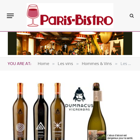
»
»
»
YOU ARE AT:
Home
Les vins
Hommes & Vins
Les vignerons de Dumnacus fêtent leurs 75 ans