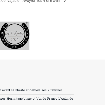
 de Najac en Aveyron les 4 et 5 avril
avant sa liberté et dévoile ses 7 familles
ozes Hermitage blanc et Vin de France L’Aulin de