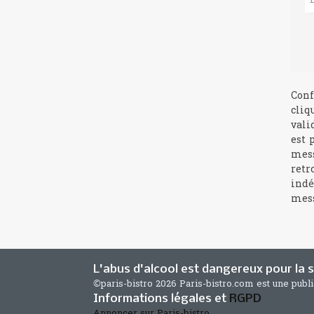
Conf
cliq
vali
est 
mess
retr
indé
mess
L'abus d'alcool est dangereux pour la
©paris-bistro 2026 Paris-bistro.com est une publ
Informations légales et
RGPD
Annoncer sur Paris-bistro