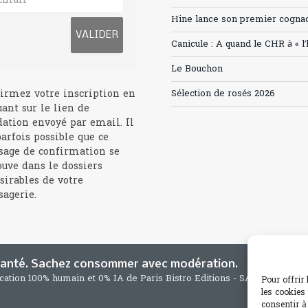
Hine lance son premier cogna
Canicule : A quand le CHR à « l
Le Bouchon
irmez votre inscription en
Sélection de rosés 2026
uant sur le lien de
dation envoyé par email. Il
parfois possible que ce
age de confirmation se
ouve dans le dossiers
sirables de votre
agerie.
 santé. Sachez consommer avec modération.
ication 100% humain et 0% IA de Paris Bistro Editions - SARL de Press
Pour offrir
les cookies
consentir à