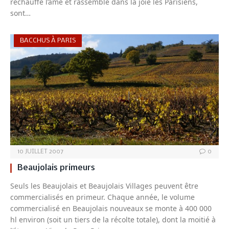
réchauffe l’âme et rassemble dans la joie les Parisiens,
sont…
BACCHUS À PARIS
10 JUILLET 2007
0
Beaujolais primeurs
Seuls les Beaujolais et Beaujolais Villages peuvent être
commercialisés en primeur. Chaque année, le volume
commercialisé en Beaujolais nouveaux se monte à 400 000
hl environ (soit un tiers de la récolte totale), dont la moitié à