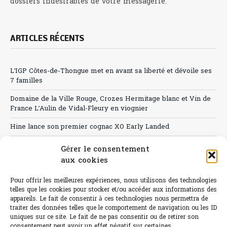
dossiers indésirables de votre messagerie.
ARTICLES RÉCENTS
L’IGP Côtes-de-Thongue met en avant sa liberté et dévoile ses
7 familles
Domaine de la Ville Rouge, Crozes Hermitage blanc et Vin de
France L’Aulin de Vidal-Fleury en viognier
Hine lance son premier cognac XO Early Landed
Canicule : A quand le CHR à « l’heure espagnole » ?
Gérer le consentement
aux cookies
Le Bouchon
Pour offrir les meilleures expériences, nous utilisons des technologies
Sélection de rosés 2026
telles que les cookies pour stocker et/ou accéder aux informations des
appareils. Le fait de consentir à ces technologies nous permettra de
traiter des données telles que le comportement de navigation ou les ID
uniques sur ce site. Le fait de ne pas consentir ou de retirer son
consentement peut avoir un effet négatif sur certaines