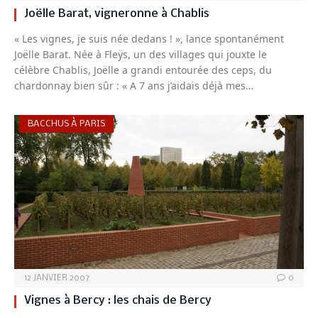
Joëlle Barat, vigneronne à Chablis
« Les vignes, je suis née dedans ! », lance spontanément
Joëlle Barat. Née à Fleÿs, un des villages qui jouxte le
célèbre Chablis, Joëlle a grandi entourée des ceps, du
chardonnay bien sûr : « A 7 ans j’aidais déjà mes…
BACCHUS À PARIS
12 JANVIER 2007
0
Vignes à Bercy : les chais de Bercy