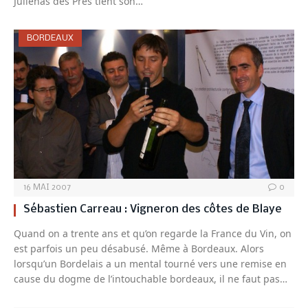
Juliénas des Près tient son…
BORDEAUX
16 MAI 2007
0
Sébastien Carreau : Vigneron des côtes de Blaye
Quand on a trente ans et qu’on regarde la France du Vin, on
est parfois un peu désabusé. Même à Bordeaux. Alors
lorsqu’un Bordelais a un mental tourné vers une remise en
cause du dogme de l’intouchable bordeaux, il ne faut pas…