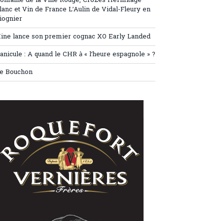
omaine de la Ville Rouge, Crozes Hermitage
lanc et Vin de France L’Aulin de Vidal-Fleury en
iognier
ine lance son premier cognac XO Early Landed
anicule : A quand le CHR à « l’heure espagnole » ?
e Bouchon