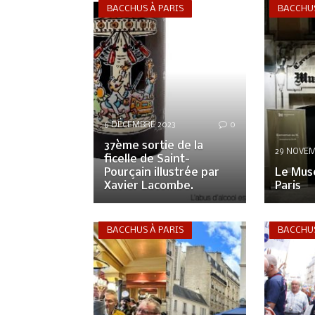
BACCHUS À PARIS
BACCHUS
6 DÉCEMBRE 2023
0
37ème sortie de la
29 NOVEM
ficelle de Saint-
Pourçain illustrée par
Le Mus
Xavier Lacombe.
Paris
BACCHUS À PARIS
BACCHUS