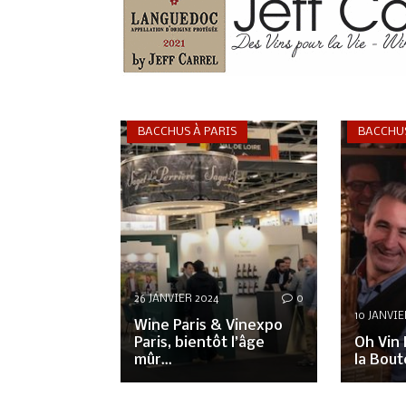
BACCHUS À PARIS
BACCHUS
26 JANVIER 2024
0
10 JANVIE
Wine Paris & Vinexpo
Paris, bientôt l’âge
Oh Vin 
mûr…
la Bout