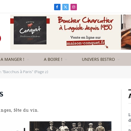
Facebook
X
Instagram
(Twitter)
A MANGER !
A BOIRE !
UNIVERS BISTRO
: "Bacchus à Paris" (Page 2)
S
ges, fête du vin.
L
d