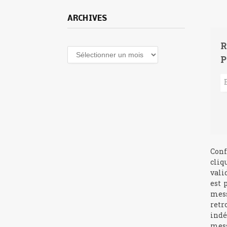
ARCHIVES
R
Archives
P
Conf
cliq
vali
est 
mess
retr
indé
mess