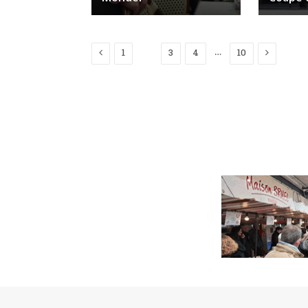
Previous
Next
…
1
2
3
4
10