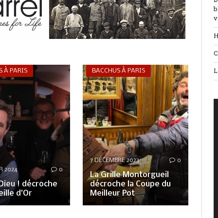
D
b
v
H
C
L
 À PARIS
BACCHUS À PARIS
7 DÉCEMBRE 2023
0
R 2024
0
La Grille Montorgueil
Dieu ! décroche
décroche la Coupe du
eille d’Or
Meilleur Pot