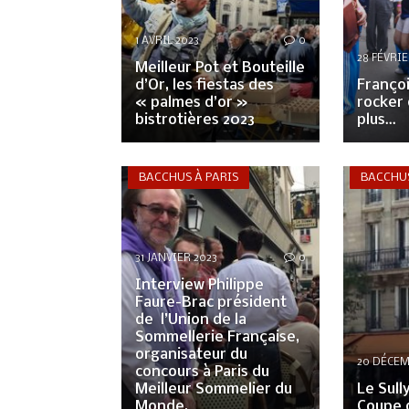
1 AVRIL 2023
0
28 FÉVRIE
Meilleur Pot et Bouteille
d’Or, les fiestas des
Françoi
« palmes d’or »
rocker 
bistrotières 2023
plus…
BACCHUS À PARIS
BACCHUS
31 JANVIER 2023
0
Interview Philippe
Faure-Brac président
de l’Union de la
Sommellerie Française,
organisateur du
20 DÉCEM
concours à Paris du
Meilleur Sommelier du
Le Sull
Monde.
Coupe d