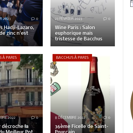
N
R 2023
0
23 FÉVRIER 2023
0
s Hadji-Lazaro,
Wine Paris : Salon
de zinc n’est
euphorique mais
tristesse de Bacchus
 À PARIS
BACCHUS À PARIS
BRE 2022
0
8 DÉCEMBRE 2022
0
y décroche la
36ème Ficelle de Saint-
u Meilleur Pot
Pourçain