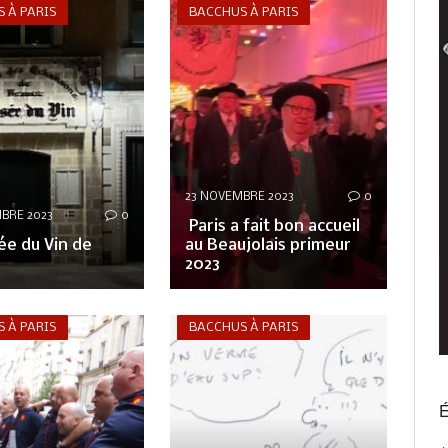
 À PARIS
BACCHUS À PARIS
23 NOVEMBRE 2023
0
BRE 2023
0
Paris a fait bon accueil
ée du Vin de
au Beaujolais primeur
2023
 À PARIS
BACCHUS À PARIS
É