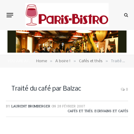
»
»
»
YOU ARE AT:
Home
A boire !
Cafés et thés
Traité du café par Balzac
Traité du café par Balzac
0
BY
LAURENT BROMBERGER
ON
28 FÉVRIER 2007
CAFÉS ET THÉS
,
ECRIVAINS ET CAFÉS