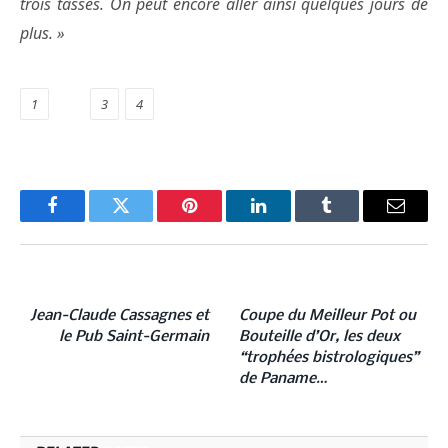
trois tasses. On peut encore aller ainsi quelques jours de
plus. »
1
2
3
4
Facebook
Twitter
Pinterest
LinkedIn
Tumblr
Email
PREVIOUS ARTICLE
NEXT ARTICLE
Jean-Claude Cassagnes et
Coupe du Meilleur Pot ou
le Pub Saint-Germain
Bouteille d’Or, les deux
“trophées bistrologiques”
de Paname…