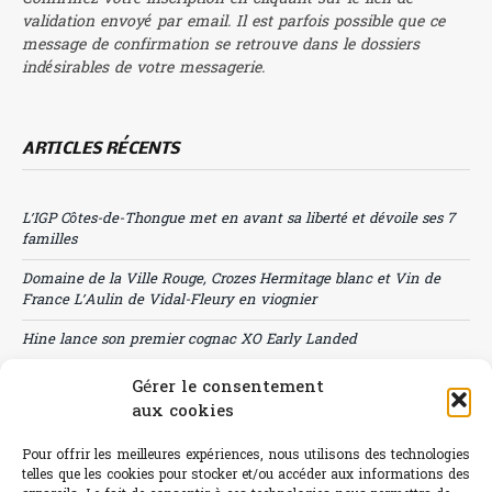
validation envoyé par email. Il est parfois possible que ce
message de confirmation se retrouve dans le dossiers
indésirables de votre messagerie.
ARTICLES RÉCENTS
L’IGP Côtes-de-Thongue met en avant sa liberté et dévoile ses 7
familles
Domaine de la Ville Rouge, Crozes Hermitage blanc et Vin de
France L’Aulin de Vidal-Fleury en viognier
Hine lance son premier cognac XO Early Landed
Canicule : A quand le CHR à « l’heure espagnole » ?
Gérer le consentement
aux cookies
Le Bouchon
Pour offrir les meilleures expériences, nous utilisons des technologies
Sélection de rosés 2026
telles que les cookies pour stocker et/ou accéder aux informations des