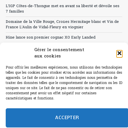
L’IGP Côtes-de-Thongue met en avant sa liberté et dévoile ses
7 familles
Domaine de la Ville Rouge, Crozes Hermitage blanc et Vin de
France L’Aulin de Vidal-Fleury en viognier
Hine lance son premier cognac XO Early Landed
Canicule : A quand le CHR à « l’heure espagnole » ?
Gérer le consentement
aux cookies
Le Bouchon
Pour offrir les meilleures expériences, nous utilisons des technologies
Sélection de rosés 2026
telles que les cookies pour stocker et/ou accéder aux informations des
appareils. Le fait de consentir à ces technologies nous permettra de
traiter des données telles que le comportement de navigation ou les ID
uniques sur ce site. Le fait de ne pas consentir ou de retirer son
consentement peut avoir un effet négatif sur certaines
L'abus d'alcool est dangereux pour la santé.
caractéristiques et fonctions.
Sachez consommer avec modération.
©paris-bistro 2026 Paris-bistro.com est une publication 100%
humain et 0% IA de Paris Bistro Editions - SARL de Presse -
ACCEPTER
mail: contact@paris-bistro.com
Informations légales et
RGPD