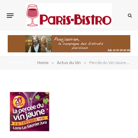
»
»
YOU ARE AT:
Home
Actus du Vin
Percée du Vin Jaune 2016