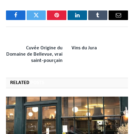
Facebook
Twitter
Pinterest
LinkedIn
Tumblr
Email
PREVIOUS ARTICLE
NEXT ARTICLE
Cuvée Origine du
Vins du Jura
Domaine de Bellevue, vrai
saint-pourçain
RELATED
POSTS