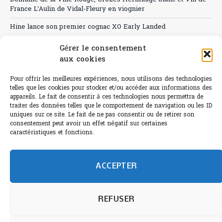
France L’Aulin de Vidal-Fleury en viognier
Hine lance son premier cognac XO Early Landed
Canicule : A quand le CHR à « l’heure espagnole » ?
Gérer le consentement
aux cookies
Le Bouchon
Pour offrir les meilleures expériences, nous utilisons des technologies
Sélection de rosés 2026
telles que les cookies pour stocker et/ou accéder aux informations des
appareils. Le fait de consentir à ces technologies nous permettra de
traiter des données telles que le comportement de navigation ou les ID
uniques sur ce site. Le fait de ne pas consentir ou de retirer son
consentement peut avoir un effet négatif sur certaines
L'abus d'alcool est dangereux pour la santé.
caractéristiques et fonctions.
Sachez consommer avec modération.
©paris-bistro 2026 Paris-bistro.com est une publication 100%
humain et 0% IA de Paris Bistro Editions - SARL de Presse -
ACCEPTER
mail: contact@paris-bistro.com
Informations légales et
RGPD
Annoncer sur Paris-bistro
REFUSER