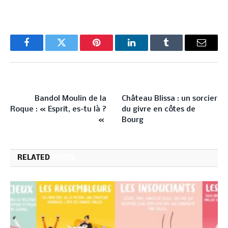
Facebook
Twitter
Pinterest
LinkedIn
Tumblr
Email
PREVIOUS ARTICLE
NEXT ARTICLE
Bandol Moulin de la
Château Blissa : un sorcier
Roque : « Esprit, es-tu là ?
du givre en côtes de
«
Bourg
RELATED
POSTS