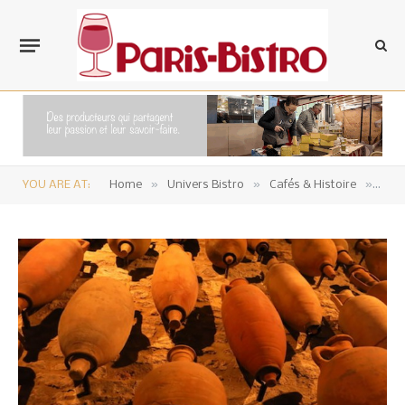
»
»
»
YOU ARE AT:
Home
Univers Bistro
Cafés & Histoire
Les 