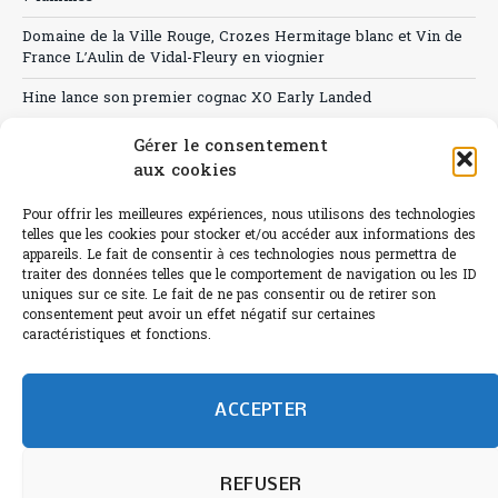
Domaine de la Ville Rouge, Crozes Hermitage blanc et Vin de
France L’Aulin de Vidal-Fleury en viognier
Hine lance son premier cognac XO Early Landed
Canicule : A quand le CHR à « l’heure espagnole » ?
Gérer le consentement
aux cookies
Le Bouchon
Pour offrir les meilleures expériences, nous utilisons des technologies
Sélection de rosés 2026
telles que les cookies pour stocker et/ou accéder aux informations des
appareils. Le fait de consentir à ces technologies nous permettra de
traiter des données telles que le comportement de navigation ou les ID
uniques sur ce site. Le fait de ne pas consentir ou de retirer son
consentement peut avoir un effet négatif sur certaines
L'abus d'alcool est dangereux pour la santé.
caractéristiques et fonctions.
Sachez consommer avec modération.
©paris-bistro 2026 Paris-bistro.com est une publication 100%
humain et 0% IA de Paris Bistro Editions - SARL de Presse -
ACCEPTER
mail: contact@paris-bistro.com
Informations légales et
RGPD
Annoncer sur Paris-bistro
REFUSER