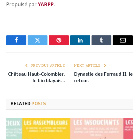
Propulsé par
YARPP
.
Facebook
Twitter
Pinterest
LinkedIn
Tumblr
Email
PREVIOUS ARTICLE
NEXT ARTICLE
Château Haut-Colombier,
Dynastie des Ferraud II, le
le bio blayais…
retour.
RELATED
POSTS